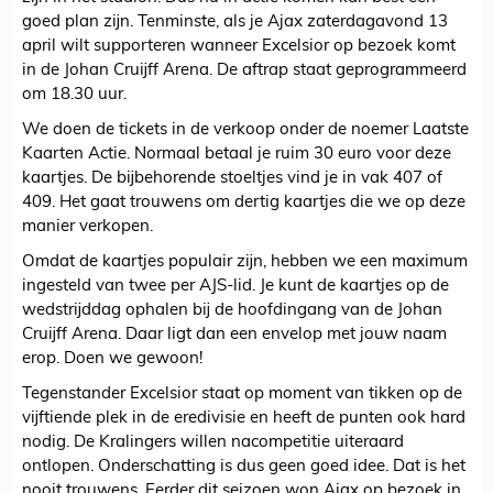
goed plan zijn. Tenminste, als je Ajax zaterdagavond 13
april wilt supporteren wanneer Excelsior op bezoek komt
in de Johan Cruijff Arena. De aftrap staat geprogrammeerd
om 18.30 uur.
We doen de tickets in de verkoop onder de noemer Laatste
Kaarten Actie. Normaal betaal je ruim 30 euro voor deze
kaartjes. De bijbehorende stoeltjes vind je in vak 407 of
409. Het gaat trouwens om dertig kaartjes die we op deze
manier verkopen.
Omdat de kaartjes populair zijn, hebben we een maximum
ingesteld van twee per AJS-lid. Je kunt de kaartjes op de
wedstrijddag ophalen bij de hoofdingang van de Johan
Cruijff Arena. Daar ligt dan een envelop met jouw naam
erop. Doen we gewoon!
Tegenstander Excelsior staat op moment van tikken op de
vijftiende plek in de eredivisie en heeft de punten ook hard
nodig. De Kralingers willen nacompetitie uiteraard
ontlopen. Onderschatting is dus geen goed idee. Dat is het
nooit trouwens. Eerder dit seizoen won Ajax op bezoek in