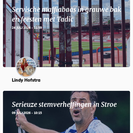
Servische maffiabaas in grauwe bak
en feesten met Tadic
24 JULI 2026 - 11:59
Lindy Hofstra
Serieuze stemverheffingen in Stroe
09 JULI 2026 - 10:15