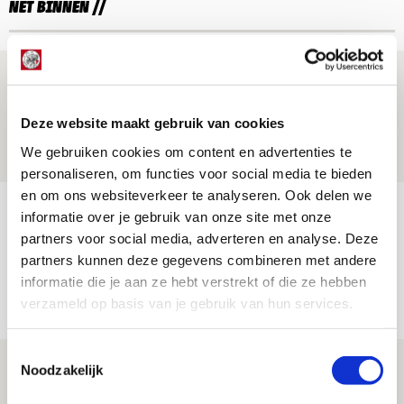
NET BINNEN //
Brandt: ‘Ajax en Cruijff bleven door
mijn hoofd spoken’
Deze website maakt gebruik van cookies
07 AUGUSTUS 2026 - 20:02
We gebruiken cookies om content en advertenties te
NIEUWS
personaliseren, om functies voor social media te bieden
en om ons websiteverkeer te analyseren. Ook delen we
Míchel geeft blessure-update en
informatie over je gebruik van onze site met onze
spreekt over Godts, Baas en
partners voor social media, adverteren en analyse. Deze
aanwinsten
partners kunnen deze gegevens combineren met andere
informatie die je aan ze hebt verstrekt of die ze hebben
07 AUGUSTUS 2026 - 14:13
verzameld op basis van je gebruik van hun services.
NIEUWS
Toestemmingsselectie
Volop enthousiasme in fotoverslag van
Noodzakelijk
Europees treffen met Shelbourne