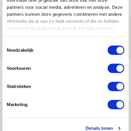
informatie over je gebruik van onze site met onze
Net binnen //
partners voor social media, adverteren en analyse. Deze
partners kunnen deze gegevens combineren met andere
informatie die je aan ze hebt verstrekt of die ze hebben
Ajax zet Shelbourne eenvoudig opzij en
verzameld op basis van je gebruik van hun services.
reist met vertrouwen naar Dublin
06 AUGUSTUS 2026 - 21:52
Toestemmingsselectie
Noodzakelijk
NIEUWS
Word ballenjongen of -meid bij Jong
Voorkeuren
Ajax - Helmond Sport!
06 AUGUSTUS 2026 - 13:13
Statistieken
PRIJSVRAAG
Marketing
Reis jij als mascotte mee naar uitduel
met Telstar?
Details tonen
06 AUGUSTUS 2026 - 13:04