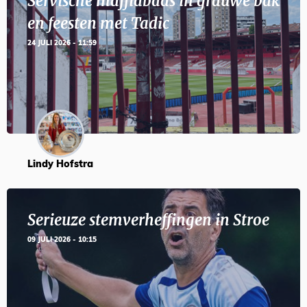
Servische maffiabaas in grauwe bak
en feesten met Tadic
24 JULI 2026 - 11:59
Lindy Hofstra
Serieuze stemverheffingen in Stroe
09 JULI 2026 - 10:15