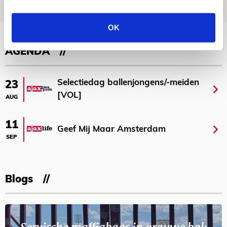
PRIJSVRAAG
OK
Bekijk meer
AGENDA
Selectiedag ballenjongens/-meiden
23
[VOL]
AUG
11
Geef Mij Maar Amsterdam
SEP
Blogs