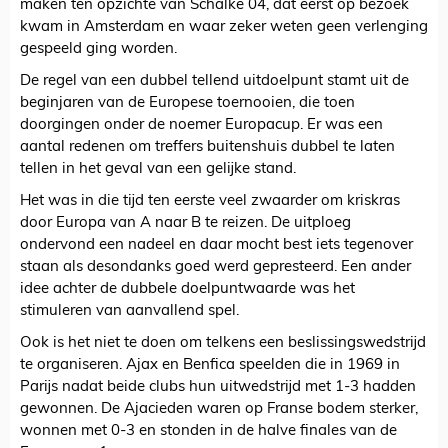
maken ten opzichte van Schalke 04, dat eerst op bezoek
kwam in Amsterdam en waar zeker weten geen verlenging
gespeeld ging worden.
De regel van een dubbel tellend uitdoelpunt stamt uit de
beginjaren van de Europese toernooien, die toen
doorgingen onder de noemer Europacup. Er was een
aantal redenen om treffers buitenshuis dubbel te laten
tellen in het geval van een gelijke stand.
Het was in die tijd ten eerste veel zwaarder om kriskras
door Europa van A naar B te reizen. De uitploeg
ondervond een nadeel en daar mocht best iets tegenover
staan als desondanks goed werd gepresteerd. Een ander
idee achter de dubbele doelpuntwaarde was het
stimuleren van aanvallend spel.
Ook is het niet te doen om telkens een beslissingswedstrijd
te organiseren. Ajax en Benfica speelden die in 1969 in
Parijs nadat beide clubs hun uitwedstrijd met 1-3 hadden
gewonnen. De Ajacieden waren op Franse bodem sterker,
wonnen met 0-3 en stonden in de halve finales van de