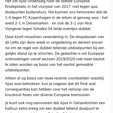
Het zat Ajax onderweg naar de laatste Europese
finaleplaats, in het voorjaar van 2017, niet tegen qua
doelpunten buitenshuis. We kunnen ons herinneren dat de
1-0 tegen FC Kopenhagen in de return al genoeg was - het
werd 2-1 in Denemarken - en ook de 3-1 van Nick
Viergever tegen Schalke 04 telde eventjes dubbel.
Daar komt misschien verandering in. De stropdassen van
de Uefa zijn deze week in vergadering en denken erover
na om de regel van dubbel tellende uitdoelpunten bij een
gelijke stand op te schorten. De gedachte is om Europese
ontmoetingen vanaf seizoen 2019/2020 niet meer beslist
te laten worden op basis van het aantal gemaakte
uitdoelpunten.
Alleen al op basis van twee recente voorbeelden waarbij
Ajax was betrokken, kun je nagaan dat dit flink wat
consequenties kan hebben voor het verloop van de
knockout-fases van diverse Europese toernooien.
Je kunt ook nog aanvoeren dat Ajax in Gelsenkirchen een
halfuur extra kreeg om een dubbel tellend doelpunt te