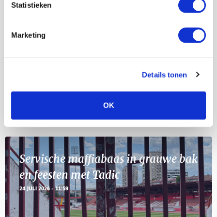
Statistieken
Selectiedag ballenjongens/-meiden
23
[VOL]
Marketing
AUG
11
Geef Mij Maar Amsterdam
SEP
Details tonen
OK
BLOGS
Servische maffiabaas in grauwe bak
en feesten met Tadic
24 JULI 2026 - 11:59