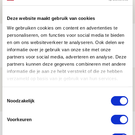
08 AUGUSTUS 2026 - 12:32
NIEUWS
Deze website maakt gebruik van cookies
We gebruiken cookies om content en advertenties te
Míchels elf: met welke formatie begin
personaliseren, om functies voor social media te bieden
jij aan nieuw eredivisieseizoen?
en om ons websiteverkeer te analyseren. Ook delen we
informatie over je gebruik van onze site met onze
08 AUGUSTUS 2026 - 11:34
partners voor social media, adverteren en analyse. Deze
NIEUWS
partners kunnen deze gegevens combineren met andere
informatie die je aan ze hebt verstrekt of die ze hebben
Spelen bij Jong Ajax of Ajax 1? Dat
verzameld op basis van je gebruik van hun services.
maakt Abdalla ‘geen reet’ uit
Toestemmingsselectie
08 AUGUSTUS 2026 - 10:04
Noodzakelijk
NIEUWS
Bekijk meer
Voorkeuren
AGENDA