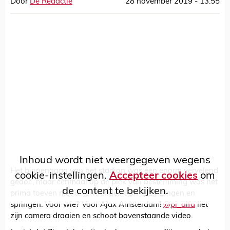
Door
De Redactie
28 november 2019 - 13:55
Inhoud wordt niet weergegeven wegens
Het binnengaan van het stadion was een enorm vervelend
cookie-instellingen.
Accepteer cookies
om
gedoe, maar eenmaal op de plek van bestemming was het
de content te bekijken.
prima toeven met al je vrienden aan je zij. Zingen en
springen. Voor wie? Voor Ajax Amsterdam!
@pi_alfa
liet
zijn camera draaien en schoot bovenstaande video.