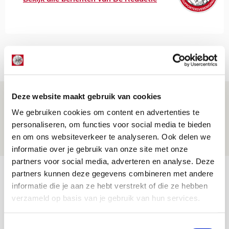
Net binnen //
Deze website maakt gebruik van cookies
Ter Stegen over uitdagingen en
leidersrol bij Ajax
We gebruiken cookies om content en advertenties te
personaliseren, om functies voor social media te bieden
05 AUGUSTUS 2026 - 20:00
en om ons websiteverkeer te analyseren. Ook delen we
NIEUWS
informatie over je gebruik van onze site met onze
partners voor social media, adverteren en analyse. Deze
Míchels elf: zie jij al rol voor
partners kunnen deze gegevens combineren met andere
aanwinsten in thuisduel met
informatie die je aan ze hebt verstrekt of die ze hebben
verzameld op basis van je gebruik van hun services.
Shelbourne?
05 AUGUSTUS 2026 - 15:35
Toestemmingsselectie