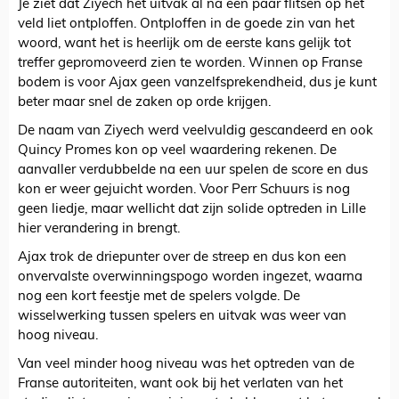
Je ziet dat Ziyech het uitvak al na een paar flitsen op het
veld liet ontploffen. Ontploffen in de goede zin van het
woord, want het is heerlijk om de eerste kans gelijk tot
treffer gepromoveerd zien te worden. Winnen op Franse
bodem is voor Ajax geen vanzelfsprekendheid, dus je kunt
beter maar snel de zaken op orde krijgen.
De naam van Ziyech werd veelvuldig gescandeerd en ook
Quincy Promes kon op veel waardering rekenen. De
aanvaller verdubbelde na een uur spelen de score en dus
kon er weer gejuicht worden. Voor Perr Schuurs is nog
geen liedje, maar wellicht dat zijn solide optreden in Lille
hier verandering in brengt.
Ajax trok de driepunter over de streep en dus kon een
onvervalste overwinningspogo worden ingezet, waarna
nog een kort feestje met de spelers volgde. De
wisselwerking tussen spelers en uitvak was weer van
hoog niveau.
Van veel minder hoog niveau was het optreden van de
Franse autoriteiten, want ook bij het verlaten van het