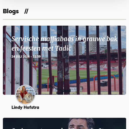
Blogs
Servische maffiabaas in grauwe bak
en feesten met Tadic
24 JULI 2026 - 11:59
Lindy Hofstra