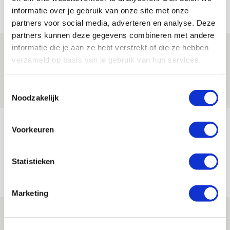
Net binnen //
informatie over je gebruik van onze site met onze
partners voor social media, adverteren en analyse. Deze
partners kunnen deze gegevens combineren met andere
informatie die je aan ze hebt verstrekt of die ze hebben
Brandt: ‘Ajax en Cruijff bleven door
verzameld op basis van je gebruik van hun services.
mijn hoofd spoken’
07 AUGUSTUS 2026 - 20:02
Toestemmingsselectie
NIEUWS
Noodzakelijk
Míchel geeft blessure-update en
Voorkeuren
spreekt over Godts, Baas en
aanwinsten
Statistieken
07 AUGUSTUS 2026 - 14:13
NIEUWS
Marketing
Volop enthousiasme in fotoverslag van
Europees treffen met Shelbourne