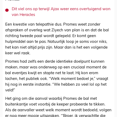
Dit viel ons op terwijl Ajax weer eens overtuigend won
van Heracles
Een kwestie van telepathie dus. Promes weet zonder
afspraken of overleg wat Ziyech van plan is en dat de bal
richting tweede paal wordt gelepeld. Er komt geen
hulpmiddel aan te pas. Natuurlijk loop je soms voor niks,
het kan niet altijd prijs zijn. Maar dan is het een volgende
keer wel raak.
Promes had zelfs een derde identieke doelpunt kunnen
maken, maar was onderweg op een cruciaal moment de
bal eventjes kwijt en stapte net te laat. Hij kon erom
lachen, het publiek ook. “Welk moment bedoel je,” vraagt
hij nog in eerste instantie. “We hebben zo veel lol op het
veld!”
Het ging om die aanval waarbij Promes de bal met
buitenkantje voet voorbij de keeper probeerde te tikken.
Als de aanvaller weet welk moment wordt bedoeld, volgen
er nog meer mooie uitspraken. “'Broer, ik verwachtte die