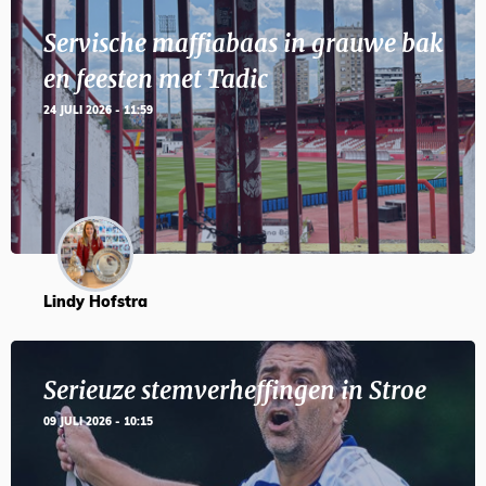
Servische maffiabaas in grauwe bak
en feesten met Tadic
24 JULI 2026 - 11:59
Lindy Hofstra
Serieuze stemverheffingen in Stroe
09 JULI 2026 - 10:15