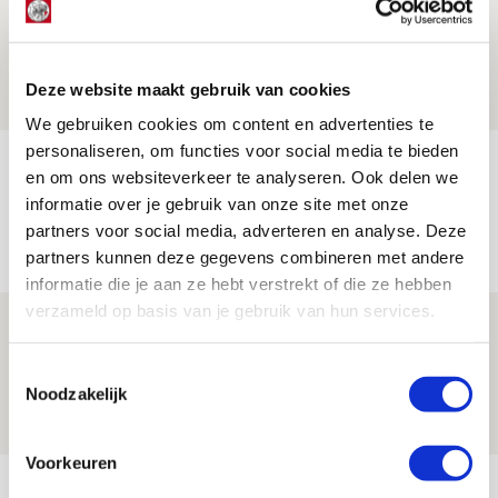
Drie dingen die je moet weten over PEC
Zwolle - Ajax
08 AUGUSTUS 2026 - 12:32
Deze website maakt gebruik van cookies
NIEUWS
We gebruiken cookies om content en advertenties te
personaliseren, om functies voor social media te bieden
Míchels elf: met welke formatie begin
en om ons websiteverkeer te analyseren. Ook delen we
jij aan nieuw eredivisieseizoen?
informatie over je gebruik van onze site met onze
partners voor social media, adverteren en analyse. Deze
08 AUGUSTUS 2026 - 11:34
partners kunnen deze gegevens combineren met andere
NIEUWS
informatie die je aan ze hebt verstrekt of die ze hebben
verzameld op basis van je gebruik van hun services.
Spelen bij Jong Ajax of Ajax 1? Dat
maakt Abdalla ‘geen reet’ uit
Toestemmingsselectie
Noodzakelijk
08 AUGUSTUS 2026 - 10:04
NIEUWS
Voorkeuren
Bekijk meer