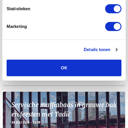
AGENDA
Statistieken
Selectiedag ballenjongens/-meiden
23
Marketing
[VOL]
AUG
11
Details tonen
Geef Mij Maar Amsterdam
SEP
OK
BLOGS
Servische maffiabaas in grauwe bak
en feesten met Tadic
24 JULI 2026 - 11:59