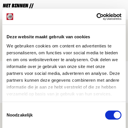
NET BINNEN //
Ajax zet Shelbourne eenvoudig opzij en
reist met vertrouwen naar Dublin
Deze website maakt gebruik van cookies
We gebruiken cookies om content en advertenties te
06 AUGUSTUS 2026 - 21:52
personaliseren, om functies voor social media te bieden
NIEUWS
en om ons websiteverkeer te analyseren. Ook delen we
informatie over je gebruik van onze site met onze
Word ballenjongen of -meid bij Jong
partners voor social media, adverteren en analyse. Deze
Ajax - Helmond Sport!
partners kunnen deze gegevens combineren met andere
informatie die je aan ze hebt verstrekt of die ze hebben
06 AUGUSTUS 2026 - 13:13
verzameld op basis van je gebruik van hun services.
PRIJSVRAAG
Toestemmingsselectie
Reis jij als mascotte mee naar uitduel
Noodzakelijk
met Telstar?