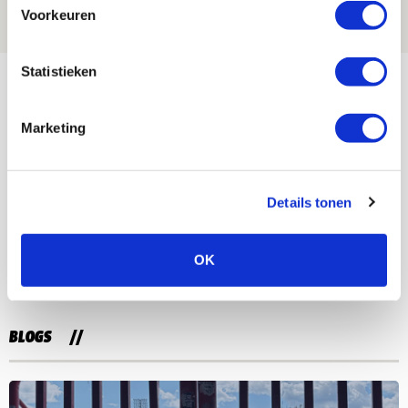
06 AUGUSTUS 2026 - 13:04
Voorkeuren
PRIJSVRAAG
Bekijk meer
Statistieken
AGENDA
Marketing
Selectiedag ballenjongens/-meiden
23
[VOL]
AUG
Details tonen
11
Geef Mij Maar Amsterdam
OK
SEP
BLOGS