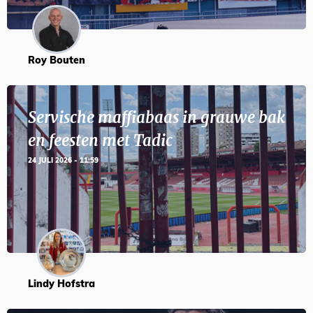
Roy Bouten
Servische maffiabaas in grauwe bak
en feesten met Tadic
24 JULI 2026 - 11:59
Lindy Hofstra