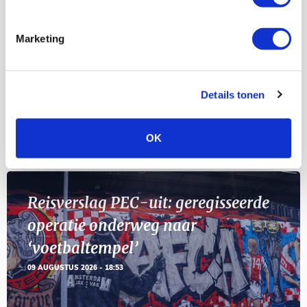
Selectiedag ballenjongens/-meiden
23
[VOL]
AUG
Marketing
11
Geef Mij Maar Amsterdam
SEP
Details tonen
Blogs
OK
Reisverslag PEC-uit: geregisseerde
operatie onderweg naar
‘voetbaltempel’
09 AUGUSTUS 2026 - 18:53