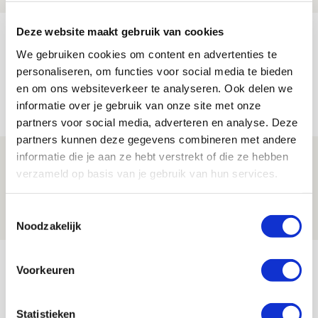
Deze website maakt gebruik van cookies
Reisverslag PEC-uit: geregisseerde
operatie onderweg naar
We gebruiken cookies om content en advertenties te
personaliseren, om functies voor social media te bieden
‘voetbaltempel’
en om ons websiteverkeer te analyseren. Ook delen we
09 AUGUSTUS 2026 - 18:53
informatie over je gebruik van onze site met onze
BLOG
partners voor social media, adverteren en analyse. Deze
partners kunnen deze gegevens combineren met andere
informatie die je aan ze hebt verstrekt of die ze hebben
Brandt heeft veel vertrouwen in Ajax
verzameld op basis van je gebruik van hun services.
dat steeds beter wordt
09 AUGUSTUS 2026 - 18:14
Toestemmingsselectie
NIEUWS
Noodzakelijk
Bekijk meer
Voorkeuren
AGENDA
Statistieken