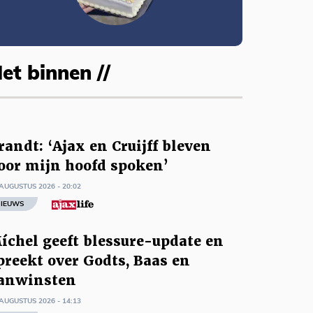
et binnen //
randt: ‘Ajax en Cruijff bleven
oor mijn hoofd spoken’
AUGUSTUS 2026 - 20:02
IEUWS
íchel geeft blessure-update en
preekt over Godts, Baas en
anwinsten
AUGUSTUS 2026 - 14:13