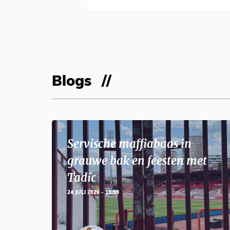
Blogs
Servische maffiabaas in
grauwe bak en feesten met
Tadic
24 JULI 2026 - 11:59