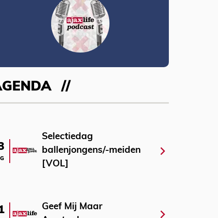
AGENDA
Selectiedag
3
ballenjongens/-meiden
G
[VOL]
Geef Mij Maar
1