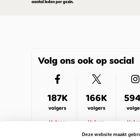
aantal leden per gezin.
Volg ons ook op social
187K
166K
59
volgers
volgers
volge
Volgen
Volgen
Volg
Deze website maakt gebru