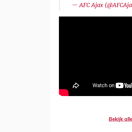
— AFC Ajax (@AFCAj
Bekijk al