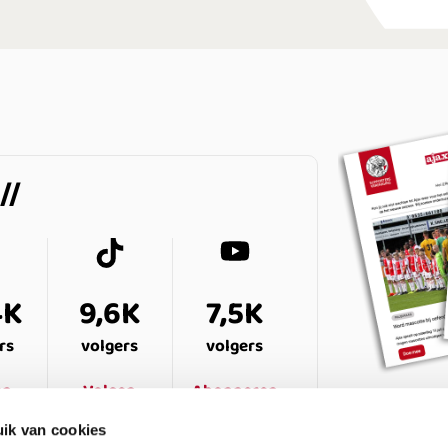
4K
9,6K
7,5K
rs
volgers
volgers
en
Volgen
Abonneren
ik van cookies