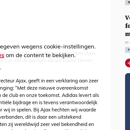
N
V
f
m
07 
egeven wegens cookie-instellingen.
F
izoen 2000/2001 aan elkaar verbonden. Ajax
es
om de content te bekijken.
te zijn dat de partijen elkaar trouw bleven
n.
cteur Ajax, geeft in een verklaring aan zeer
erlenging: “Met deze nieuwe overeenkomst
 de club en onze toekomst. Adidas levert als
ële bijdrage en is tevens verantwoordelijk
 wij in spelen. Bij Ajax hechten wij waarde
rbanden, dit is daar een uitstekend
en zij wereldwijd zeer veel bekendheid en