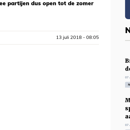
ee partijen dus open tot de zomer
N
13 juli 2018 - 08:05
B
d
07 
N
M
s
a
07 