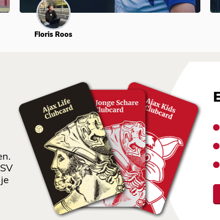
Floris Roos
en.
 SV
je