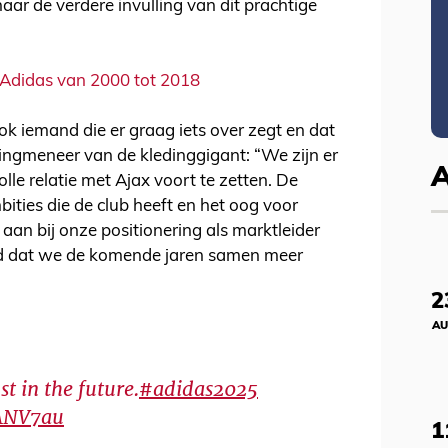
naar de verdere invulling van dit prachtige
s Adidas van 2000 tot 2018
ok iemand die er graag iets over zegt en dat
ingmeneer van de kledinggigant: “We zijn er
lle relatie met Ajax voort te zetten. De
bities die de club heeft en het oog voor
 aan bij onze positionering als marktleider
gd dat we de komende jaren samen meer
2
AU
t in the future.
#adidas2025
AANV7au
1