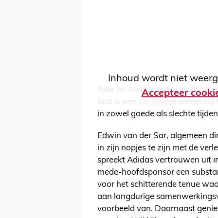
Inhoud wordt niet weerg
Ajax en Adidas zijn al sinds se
Accepteer cooki
laat in een
tof filmpje
weten blij 
in zowel goede als slechte tijde
Edwin van der Sar, algemeen dire
in zijn nopjes te zijn met de v
spreekt Adidas vertrouwen uit in
mede-hoofdsponsor een substanti
voor het schitterende tenue waar
aan langdurige samenwerkingsve
voorbeeld van. Daarnaast geniet