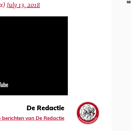
SE
ax)
July 13, 2018
De Redactie
le berichten van De Redactie