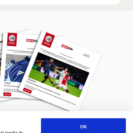
OK
Meld je aan voor de nieuwsbrief
al media te