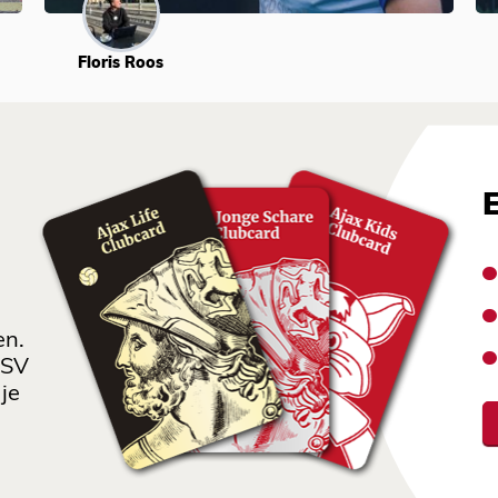
Floris Roos
en.
 SV
je