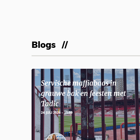
Blogs
Servische maffiabaas in
grauwe bak en feesten met
Tadic
24 JULI 2026 - 11:59