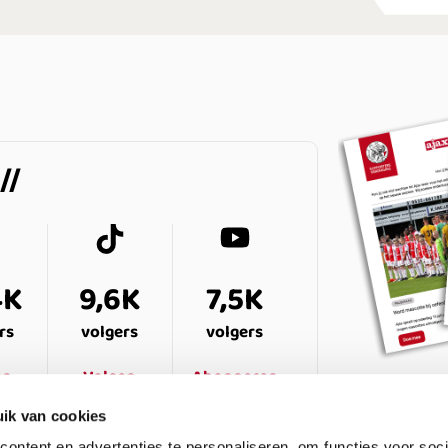
4K
9,6K
7,5K
rs
volgers
volgers
en
Volgen
Abonneren
ik van cookies
ontent en advertenties te personaliseren, om functies voor soci