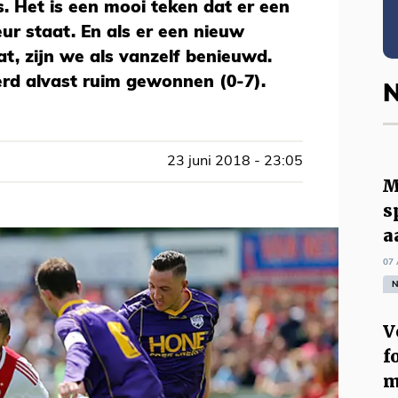
. Het is een mooi teken dat er een
ur staat. En als er een nieuw
at, zijn we als vanzelf benieuwd.
erd alvast ruim gewonnen (0-7).
N
23 juni 2018 - 23:05
M
s
a
07 
N
V
f
m