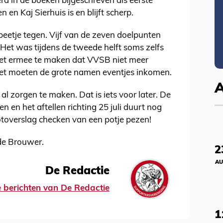
erd in de boeken bijgeschreven als eerste
en Kaj Sierhuis is en blijft scherp.
beetje tegen. Vijf van de zeven doelpunten
. Het was tijdens de tweede helft soms zelfs
 het ermee te maken dat VVSB niet meer
eet moeten de grote namen eventjes inkomen.
al zorgen te maken. Dat is iets voor later. De
n en het aftellen richting 25 juli duurt nog
fotoverslag checken van een potje pezen!
 de Brouwer.
2
AU
De Redactie
le berichten van De Redactie
1