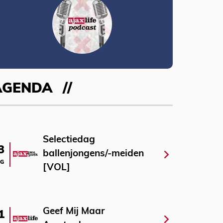
AGENDA
Selectiedag
3
ballenjongens/-meiden
G
[VOL]
Geef Mij Maar
1