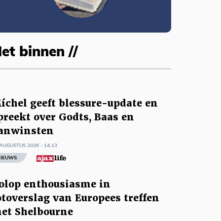
et binnen //
íchel geeft blessure-update en
preekt over Godts, Baas en
anwinsten
AUGUSTUS 2026 - 14:13
IEUWS
olop enthousiasme in
otoverslag van Europees treffen
et Shelbourne