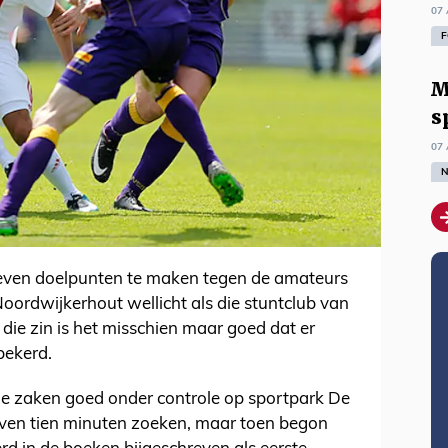
07 
F
M
s
07 
N
zeven doelpunten te maken tegen de amateurs
Noordwijkerhout wellicht als die stuntclub van
die zin is het misschien maar goed dat er
bekerd.
de zaken goed onder controle op sportpark De
ven tien minuten zoeken, maar toen begon