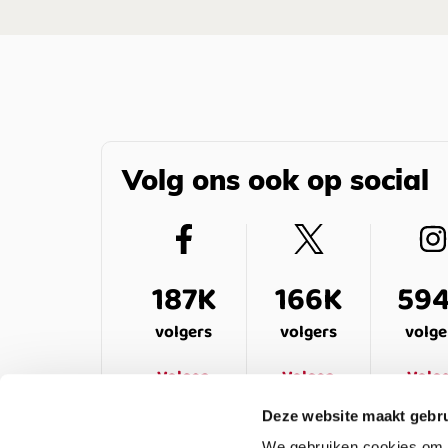
Volg ons ook op social
187K
166K
59
volgers
volgers
volge
Volgen
Volgen
Volg
Deze website maakt gebru
We gebruiken cookies om c