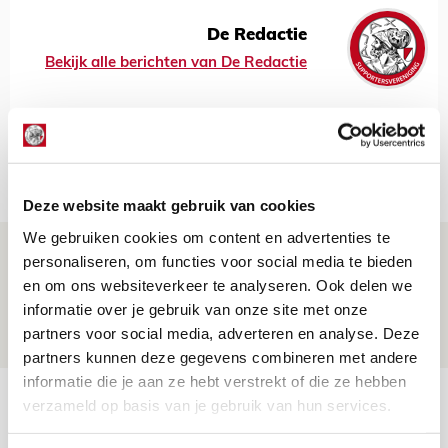
De Redactie
Bekijk alle berichten van De Redactie
Net binnen //
Deze website maakt gebruik van cookies
We gebruiken cookies om content en advertenties te
Drie dingen die je moet weten over PEC
personaliseren, om functies voor social media te bieden
Zwolle - Ajax
en om ons websiteverkeer te analyseren. Ook delen we
informatie over je gebruik van onze site met onze
08 AUGUSTUS 2026 - 12:32
partners voor social media, adverteren en analyse. Deze
NIEUWS
partners kunnen deze gegevens combineren met andere
informatie die je aan ze hebt verstrekt of die ze hebben
Míchels elf: met welke formatie begin
verzameld op basis van je gebruik van hun services.
jij aan nieuw eredivisieseizoen?