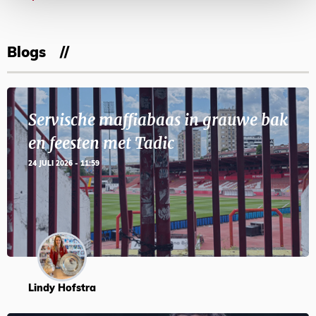
Blogs
Servische maffiabaas in grauwe bak
en feesten met Tadic
24 JULI 2026 - 11:59
Lindy Hofstra