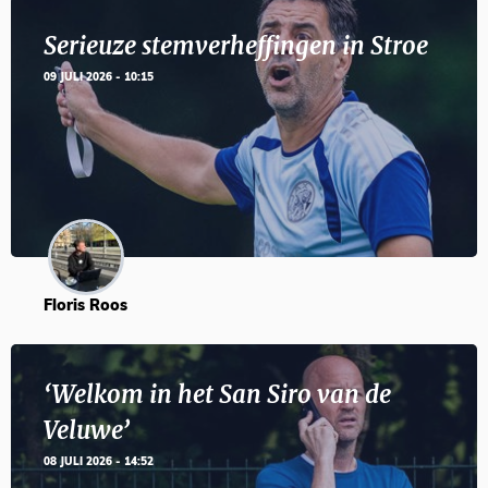
Serieuze stemverheffingen in Stroe
09 JULI 2026 - 10:15
Floris Roos
‘Welkom in het San Siro van de
Veluwe’
08 JULI 2026 - 14:52