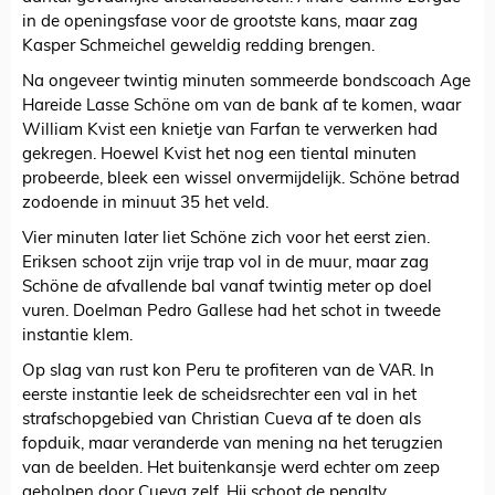
in de openingsfase voor de grootste kans, maar zag
Kasper Schmeichel geweldig redding brengen.
Na ongeveer twintig minuten sommeerde bondscoach Age
Hareide Lasse Schöne om van de bank af te komen, waar
William Kvist een knietje van Farfan te verwerken had
gekregen. Hoewel Kvist het nog een tiental minuten
probeerde, bleek een wissel onvermijdelijk. Schöne betrad
zodoende in minuut 35 het veld.
Vier minuten later liet Schöne zich voor het eerst zien.
Eriksen schoot zijn vrije trap vol in de muur, maar zag
Schöne de afvallende bal vanaf twintig meter op doel
vuren. Doelman Pedro Gallese had het schot in tweede
instantie klem.
Op slag van rust kon Peru te profiteren van de VAR. In
eerste instantie leek de scheidsrechter een val in het
strafschopgebied van Christian Cueva af te doen als
fopduik, maar veranderde van mening na het terugzien
van de beelden. Het buitenkansje werd echter om zeep
geholpen door Cueva zelf. Hij schoot de penalty