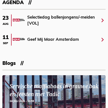
AGENDA
Selectiedag ballenjongens/-meiden
23
[VOL]
AUG
11
Geef Mij Maar Amsterdam
SEP
Blogs
Servische maffiabaas in grauwe bak
en feesten met Tadic
24 JULI 2026 - 11:59