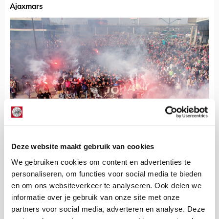
Ajaxmars
Deze website maakt gebruik van cookies
“De mars was een indrukwekkend en groots eerbetoon
We gebruiken cookies om content en advertenties te
aan Johan Cruijff. Ik wilde een foto van een hoger punt
personaliseren, om functies voor social media te bieden
maken, zodat je de massa echt goed ziet. Op het moment
en om ons websiteverkeer te analyseren. Ook delen we
dat de stoet aankwam bij de Arena, reed de spelersbus
informatie over je gebruik van onze site met onze
over de fly-over. Soms moet je een beetje geluk hebben dat
partners voor social media, adverteren en analyse. Deze
alles samenvalt.”