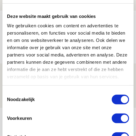
NIEUWS
Deze website maakt gebruik van cookies
Míchel geeft blessure-update en
We gebruiken cookies om content en advertenties te
spreekt over Godts, Baas en
personaliseren, om functies voor social media te bieden
aanwinsten
en om ons websiteverkeer te analyseren. Ook delen we
informatie over je gebruik van onze site met onze
07 AUGUSTUS 2026 - 14:13
partners voor social media, adverteren en analyse. Deze
NIEUWS
partners kunnen deze gegevens combineren met andere
informatie die je aan ze hebt verstrekt of die ze hebben
Volop enthousiasme in fotoverslag van
verzameld op basis van je gebruik van hun services.
Europees treffen met Shelbourne
07 AUGUSTUS 2026 - 09:00
Toestemmingsselectie
Noodzakelijk
FOTOVERSLAG
Bekijk meer
Voorkeuren
AGENDA