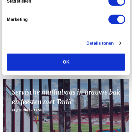
Statistieken
Selectiedag ballenjongens/-meiden
23
[VOL]
AUG
Marketing
11
Geef Mij Maar Amsterdam
SEP
Details tonen
OK
Blogs
Servische maffiabaas in grauwe bak
en feesten met Tadic
24 JULI 2026 - 11:59