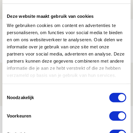
07 AUGUSTUS 2026 - 14:13
NIEUWS
Deze website maakt gebruik van cookies
We gebruiken cookies om content en advertenties te
Volop enthousiasme in fotoverslag van
personaliseren, om functies voor social media te bieden
Europees treffen met Shelbourne
en om ons websiteverkeer te analyseren. Ook delen we
informatie over je gebruik van onze site met onze
07 AUGUSTUS 2026 - 09:00
partners voor social media, adverteren en analyse. Deze
FOTOVERSLAG
partners kunnen deze gegevens combineren met andere
informatie die je aan ze hebt verstrekt of die ze hebben
Míchel niet blij met resultaat en spel
verzameld op basis van je gebruik van hun services.
na rust: ‘De focus nam af’
07 AUGUSTUS 2026 - 08:30
Toestemmingsselectie
Noodzakelijk
NIEUWS
Bekijk meer
Voorkeuren
AGENDA