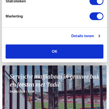
Statistieken
Selectiedag ballenjongens/-meiden
23
[VOL]
AUG
Marketing
11
Geef Mij Maar Amsterdam
SEP
Details tonen
OK
Blogs
Servische maffiabaas in grauwe bak
en feesten met Tadic
24 JULI 2026 - 11:59