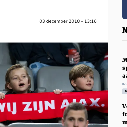
03 december 2018 - 13:16
N
M
s
a
07 
N
V
f
m