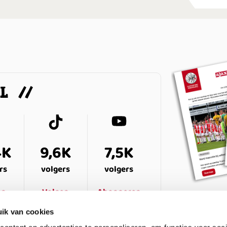
AL
4K
9,6K
7,5K
rs
volgers
volgers
en
Volgen
Abonneren
ik van cookies