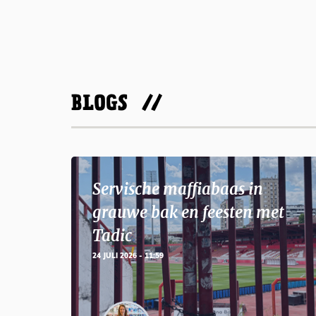
BLOGS
Servische maffiabaas in
grauwe bak en feesten met
Tadic
24 JULI 2026 - 11:59