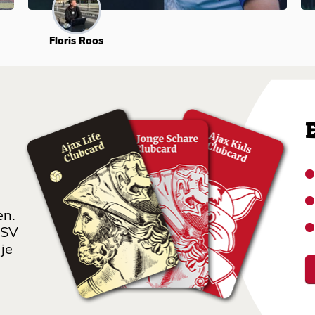
Floris Roos
en.
 SV
je