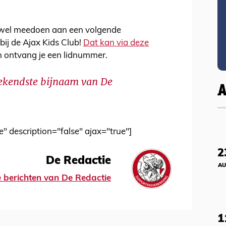
e wel meedoen aan een volgende
 bij de Ajax Kids Club!
Dat kan via deze
ontvang je een lidnummer.
 bekendste bijnaam van De
e" description="false" ajax="true"]
2
De Redactie
AU
le berichten van De Redactie
1