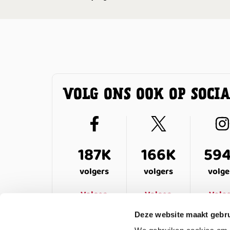
VOLG ONS OOK OP SOCI
187K
166K
59
volgers
volgers
volge
Volgen
Volgen
Volg
Deze website maakt gebru