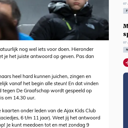
07 
F
M
s
07 
atuurlijk nog wel iets voor doen. Hieronder
N
et je het juiste antwoord op geven. Pas dan
aars heel hard kunnen juichen, zingen en
lijk vanaf het begin alle steun! En dat vinden
ijd tegen De Graafschap wordt gespeeld op
is om 14.30 uur.
e kaarten onder leden van de Ajax Kids Club
jaciedjes, 6 t/m 11 jaar). Weet jij het antwoord
 op! Je kunt meedoen tot en met zondag 9