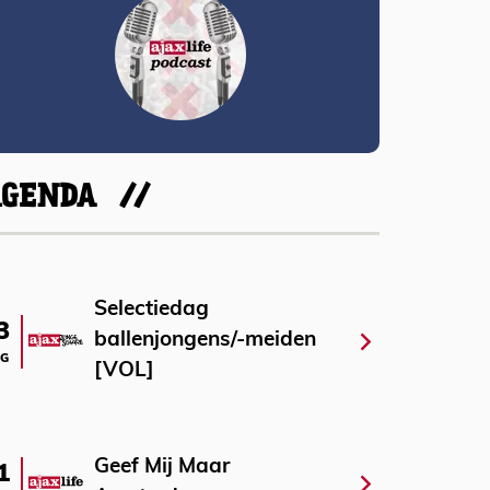
AGENDA
Selectiedag
3
ballenjongens/-meiden
G
[VOL]
Geef Mij Maar
1