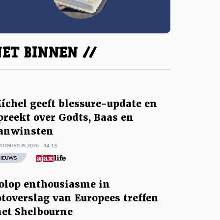
ET BINNEN //
íchel geeft blessure-update en
preekt over Godts, Baas en
anwinsten
AUGUSTUS 2026 - 14:13
IEUWS
olop enthousiasme in
otoverslag van Europees treffen
et Shelbourne