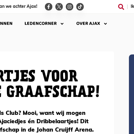
an we achter Ajax!
I
INNEN
LEDENCORNER
OVER AJAX
TJES VOOR
E GRAAFSCHAP!
Kids Club? Mooi, want wij mogen
aciedjes én Dribbelaartjes! Dit
fschap in de Johan Cruijff Arena.