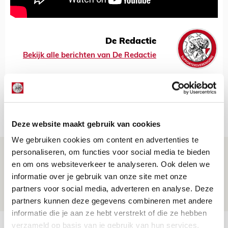
De Redactie
Bekijk alle berichten van De Redactie
Net binnen //
Deze website maakt gebruik van cookies
We gebruiken cookies om content en advertenties te
Brandt: ‘Ajax en Cruijff bleven door
personaliseren, om functies voor social media te bieden
en om ons websiteverkeer te analyseren. Ook delen we
mijn hoofd spoken’
informatie over je gebruik van onze site met onze
07 AUGUSTUS 2026 - 20:02
partners voor social media, adverteren en analyse. Deze
NIEUWS
partners kunnen deze gegevens combineren met andere
informatie die je aan ze hebt verstrekt of die ze hebben
verzameld op basis van je gebruik van hun services.