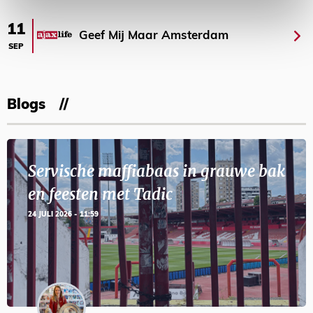
11
Geef Mij Maar Amsterdam
SEP
Blogs
Servische maffiabaas in grauwe bak
en feesten met Tadic
24 JULI 2026 - 11:59