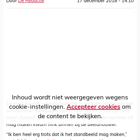
Door
De Redactie
17 december 2018 - 14:10
Inhoud wordt niet weergegeven wegens
De man die ook verantwoordelijk is voor de creatie van het
cookie-instellingen.
Accepteer cookies
om
schitterende standbeeld van Bobby Haarms is al zijn hele
de content te bekijken.
leven Ajacied. Dat hij het beeld van de illustere nummer 14
mag maken kwam flink binnen bij de beeldhouwer.
“Ik ben heel erg trots dat ik het standbeeld mag maken,”