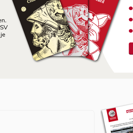
en.
 SV
je