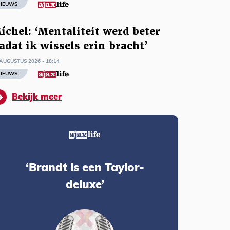
IEUWS
íchel: ‘Mentaliteit werd beter
adat ik wissels erin bracht’
AUGUSTUS 2026 - 18:14
IEUWS
Bekijk meer
‘Brandt is een Taylor-
deluxe’