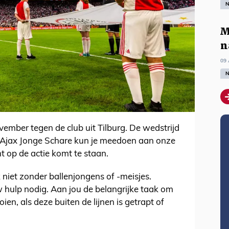
N
M
n
09 
N
ember tegen de club uit Tilburg. De wedstrijd
n Ajax Jonge Schare kun je meedoen aan onze
ht op de actie komt te staan.
 niet zonder ballenjongens of -meisjes.
hulp nodig. Aan jou de belangrijke taak om
ien, als deze buiten de lijnen is getrapt of