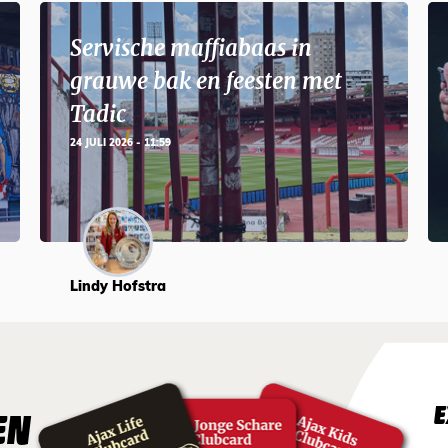
Servische maffiabaas in
grauwe bak en feesten met
Tadic
24 JULI 2026 - 11:59
Lindy Hofstra
E
EN