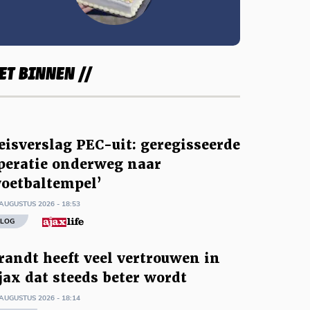
ET BINNEN //
eisverslag PEC-uit: geregisseerde
peratie onderweg naar
voetbaltempel’
AUGUSTUS 2026 - 18:53
LOG
randt heeft veel vertrouwen in
jax dat steeds beter wordt
AUGUSTUS 2026 - 18:14