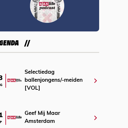
GENDA
Selectiedag
3
ballenjongens/-meiden
G
[VOL]
Geef Mij Maar
1
Amsterdam
P