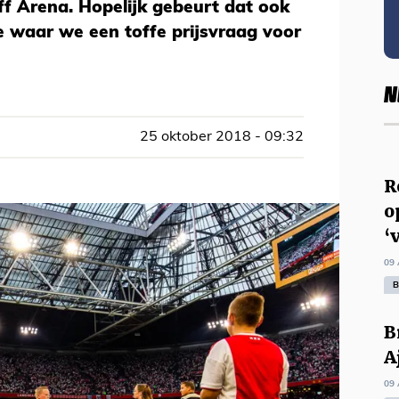
jff Arena. Hopelijk gebeurt dat ook
je waar we een toffe prijsvraag voor
N
25 oktober 2018 - 09:32
R
o
‘
09 
B
B
A
09 