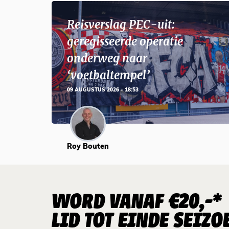
Reisverslag PEC-uit:
geregisseerde operatie
onderweg naar
‘voetbaltempel’
09 AUGUSTUS 2026 - 18:53
Roy Bouten
WORD VANAF €20,-*
LID TOT EINDE SEIZO