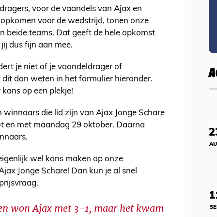
ragers, voor de vaandels van Ajax en
ld opkomen voor de wedstrijd, tonen onze
an beide teams. Dat geeft de hele opkomst
jij dus fijn aan mee.
ert je niet of je vaandeldrager of
A
 dit dan weten in het formulier hieronder.
 kans op een plekje!
winnaars die lid zijn van Ajax Jonge Schare
tot en met maandag 29 oktober. Daarna
2
nnaars.
AU
 eigenlijk wel kans maken op onze
j Ajax Jonge Schare! Dan kun je al snel
rijsvraag.
1
zoen won Ajax met 3-1, maar het kwam
SE