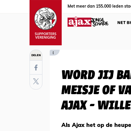
Met meer dan 155.000 leden sta
NET B
[
DELEN
WORD JIJ BA
MEISJE OF V
AJAX - WILLE
Als Ajax het op de heupen