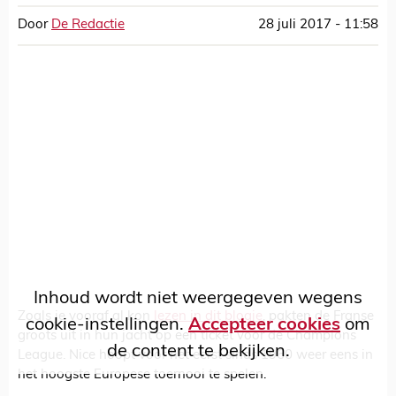
Door
De Redactie
28 juli 2017 - 11:58
Inhoud wordt niet weergegeven wegens
Zoals je vooraf al kon
lezen in dit blogje
, pakten de Franse
cookie-instellingen.
Accepteer cookies
om
groots uit in hun jacht op een ticket voor de Champions
de content te bekijken.
League. Nice hoopt voor het eerst sinds 1960 weer eens in
het hoogste Europese toernooi te spelen.