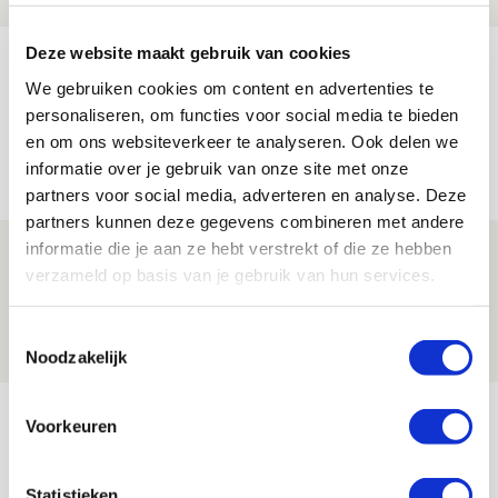
Deze website maakt gebruik van cookies
Míchel geeft blessure-update en
We gebruiken cookies om content en advertenties te
spreekt over Godts, Baas en
personaliseren, om functies voor social media te bieden
aanwinsten
en om ons websiteverkeer te analyseren. Ook delen we
07 AUGUSTUS 2026 - 14:13
informatie over je gebruik van onze site met onze
NIEUWS
partners voor social media, adverteren en analyse. Deze
partners kunnen deze gegevens combineren met andere
informatie die je aan ze hebt verstrekt of die ze hebben
Volop enthousiasme in fotoverslag van
verzameld op basis van je gebruik van hun services.
Europees treffen met Shelbourne
07 AUGUSTUS 2026 - 09:00
Toestemmingsselectie
FOTOVERSLAG
Noodzakelijk
Bekijk meer
Voorkeuren
AGENDA
Statistieken