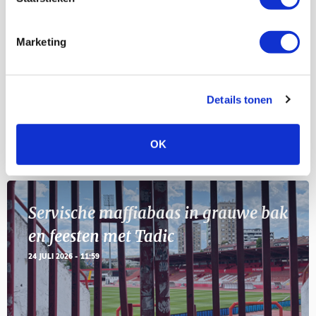
Selectiedag ballenjongens/-meiden
23
[VOL]
AUG
Marketing
11
Geef Mij Maar Amsterdam
SEP
Details tonen
OK
Blogs
Servische maffiabaas in grauwe bak
en feesten met Tadic
24 JULI 2026 - 11:59