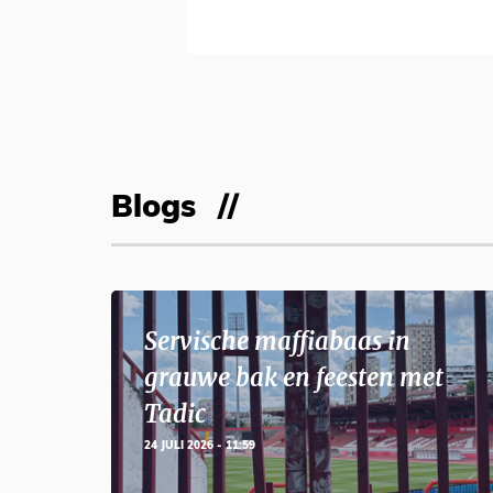
Blogs
Servische maffiabaas in
grauwe bak en feesten met
Tadic
24 JULI 2026 - 11:59