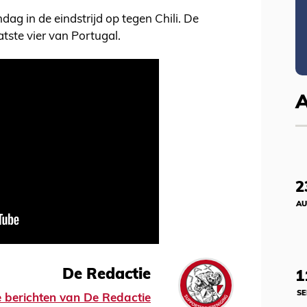
ag in de eindstrijd op tegen Chili. De
atste vier van Portugal.
2
AU
De Redactie
1
SE
le berichten van De Redactie