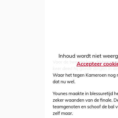
Inhoud wordt niet weerg
Voor de tweede keer dit toernoo
Accepteer cooki
keer deed hij goede dingen in d
Waar het tegen Kameroen nog nie
dat nu wel.
Younes maakte in blessuretijd he
zeker waanden van de finale. De 
teamgenoten en schoof de bal ver
zelf maar.