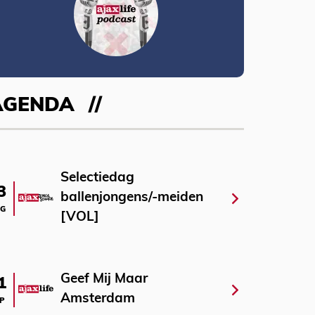
AGENDA
Selectiedag
3
ballenjongens/-meiden
G
[VOL]
Geef Mij Maar
1
Amsterdam
P