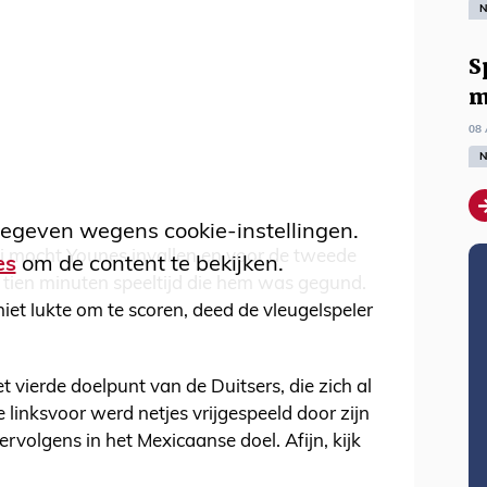
N
S
m
08 
N
egeven wegens cookie-instellingen.
i mocht Younes invallen en voor de tweede
es
om de content te bekijken.
e tien minuten speeltijd die hem was gegund.
t lukte om te scoren, deed de vleugelspeler
t vierde doelpunt van de Duitsers, die zich al
linksvoor werd netjes vrijgespeeld door zijn
volgens in het Mexicaanse doel. Afijn, kijk