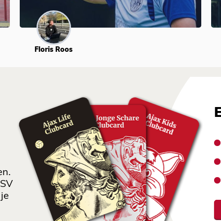
Floris Roos
en.
 SV
je