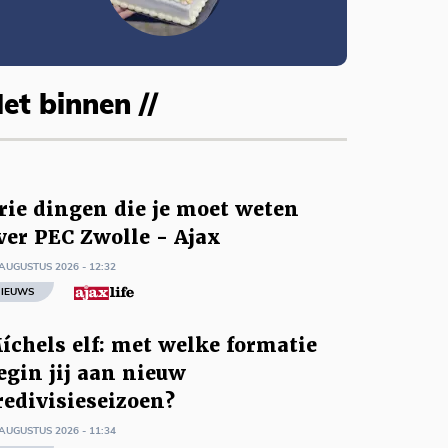
et binnen //
rie dingen die je moet weten
ver PEC Zwolle - Ajax
AUGUSTUS 2026 - 12:32
IEUWS
íchels elf: met welke formatie
egin jij aan nieuw
redivisieseizoen?
AUGUSTUS 2026 - 11:34