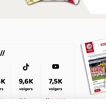
4K
9,6K
7,5K
rs
volgers
volgers
en
Volgen
Abonneren