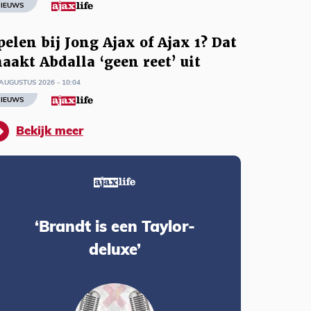
IEUWS
pelen bij Jong Ajax of Ajax 1? Dat
aakt Abdalla ‘geen reet’ uit
AUGUSTUS 2026 - 10:04
IEUWS
Bekijk meer
‘Brandt is een Taylor-
deluxe’