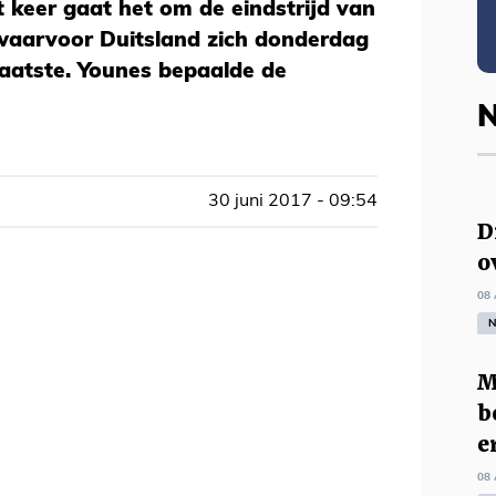
t keer gaat het om de eindstrijd van
waarvoor Duitsland zich donderdag
plaatste. Younes bepaalde de
N
30 juni 2017 - 09:54
D
o
08 
N
M
b
e
08 