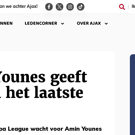
an we achter Ajax!
I
INNEN
LEDENCORNER
OVER AJAX
Younes geeft
 het laatste
opa League wacht voor Amin Younes