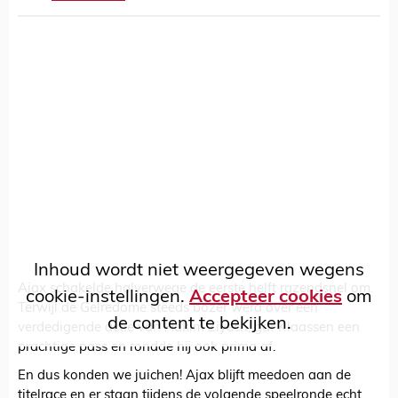
Inhoud wordt niet weergegeven wegens
Ajax schakelde halverwege de eerste helft razendsnel om.
cookie-instellingen.
Accepteer cookies
om
Terwijl de Gelredome steeds bozer werd over een
de content te bekijken.
verdedigende actie van Hakim Ziyech, gaf Klaassen een
prachtige pass en rondde hij ook prima af.
En dus konden we juichen! Ajax blijft meedoen aan de
titelrace en er staan tijdens de volgende speelronde echt