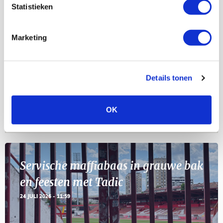
Statistieken
Selectiedag ballenjongens/-meiden
23
[VOL]
Marketing
AUG
11
Geef Mij Maar Amsterdam
Details tonen
SEP
OK
Blogs
Servische maffiabaas in grauwe bak
en feesten met Tadic
24 JULI 2026 - 11:59