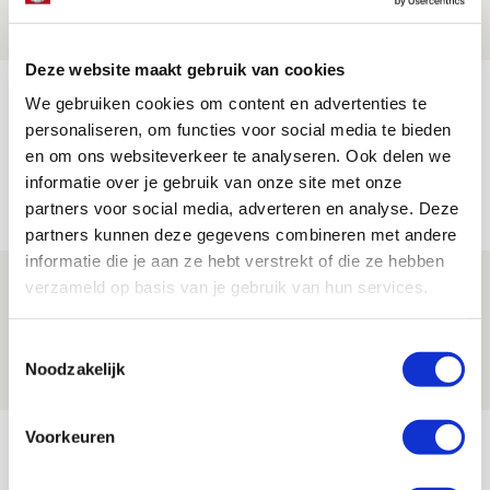
NIEUWS
Deze website maakt gebruik van cookies
Míchel geeft blessure-update en
We gebruiken cookies om content en advertenties te
spreekt over Godts, Baas en
personaliseren, om functies voor social media te bieden
aanwinsten
en om ons websiteverkeer te analyseren. Ook delen we
informatie over je gebruik van onze site met onze
07 AUGUSTUS 2026 - 14:13
partners voor social media, adverteren en analyse. Deze
NIEUWS
partners kunnen deze gegevens combineren met andere
informatie die je aan ze hebt verstrekt of die ze hebben
Volop enthousiasme in fotoverslag van
verzameld op basis van je gebruik van hun services.
Europees treffen met Shelbourne
Toestemmingsselectie
07 AUGUSTUS 2026 - 09:00
Noodzakelijk
FOTOVERSLAG
Bekijk meer
Voorkeuren
AGENDA