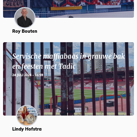
Roy Bouten
Servische maffiabaas in grauwe bak
en feesten met Tadic
24 JULI 2026 - 11:59
Lindy Hofstra