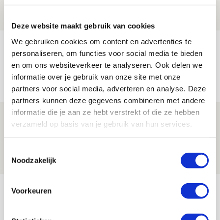
09 AUGUSTUS 2026 - 18:53
BLOG
Deze website maakt gebruik van cookies
We gebruiken cookies om content en advertenties te
Brandt heeft veel vertrouwen in Ajax
personaliseren, om functies voor social media te bieden
dat steeds beter wordt
en om ons websiteverkeer te analyseren. Ook delen we
09 AUGUSTUS 2026 - 18:14
informatie over je gebruik van onze site met onze
partners voor social media, adverteren en analyse. Deze
NIEUWS
partners kunnen deze gegevens combineren met andere
informatie die je aan ze hebt verstrekt of die ze hebben
Míchel: ‘Mentaliteit werd beter nadat
verzameld op basis van je gebruik van hun services.
ik wissels erin bracht’
09 AUGUSTUS 2026 - 18:14
Toestemmingsselectie
Noodzakelijk
NIEUWS
Bekijk meer
Voorkeuren
AGENDA