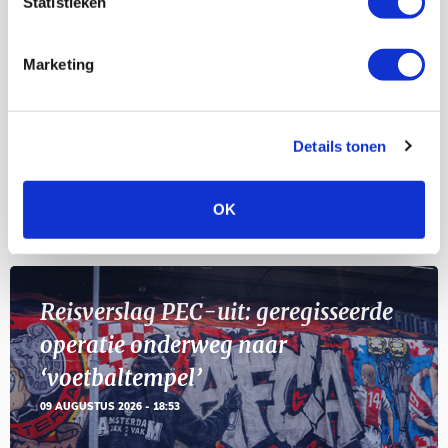
Statistieken
Selectiedag ballenjongens/-meiden
23
[VOL]
AUG
Marketing
11
Geef Mij Maar Amsterdam
SEP
Details tonen
OK
Blogs
Reisverslag PEC-uit: geregisseerde
operatie onderweg naar
‘voetbaltempel’
09 AUGUSTUS 2026 - 18:53