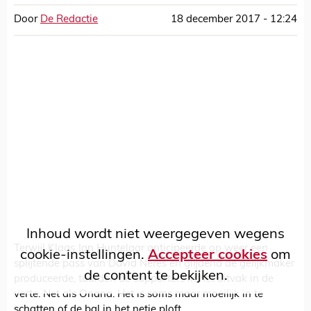
Door
De Redactie
18 december 2017 - 12:24
Inhoud wordt niet weergegeven wegens
Terwijl Klaas Jan Huntelaar anticipeerde op weer een
cookie-instellingen.
Accepteer cookies
om
splijtende pass van David Neres en glijdend de gelijkmaker
de content te bekijken.
produceerde, tuurden de supporters in het uitvak in de
verte. Net als Onana. Het is soms maar moeilijk in te
schatten of de bal in het netje ploft.