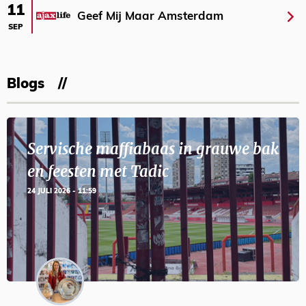
11
Geef Mij Maar Amsterdam
SEP
Blogs
Servische maffiabaas in grauwe bak
en feesten met Tadic
24 JULI 2026 - 11:59