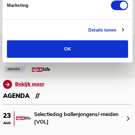
Míchels elf: met welke formatie begin
Marketing
jij aan nieuw eredivisieseizoen?
08 AUGUSTUS 2026 - 11:34
NIEUWS
Details tonen
Spelen bij Jong Ajax of Ajax 1? Dat
OK
maakt Abdalla ‘geen reet’ uit
08 AUGUSTUS 2026 - 10:04
NIEUWS
Bekijk meer
AGENDA
Selectiedag ballenjongens/-meiden
23
[VOL]
AUG