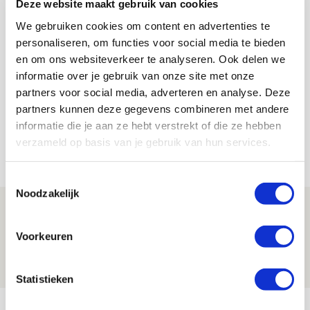
Deze website maakt gebruik van cookies
We gebruiken cookies om content en advertenties te
personaliseren, om functies voor social media te bieden
De Redactie
en om ons websiteverkeer te analyseren. Ook delen we
informatie over je gebruik van onze site met onze
Bekijk alle berichten van De Redactie
partners voor social media, adverteren en analyse. Deze
partners kunnen deze gegevens combineren met andere
informatie die je aan ze hebt verstrekt of die ze hebben
verzameld op basis van je gebruik van hun services.
Net binnen //
Toestemmingsselectie
Noodzakelijk
Drie dingen die je moet weten over PEC
Zwolle - Ajax
Voorkeuren
08 AUGUSTUS 2026 - 12:32
NIEUWS
Statistieken