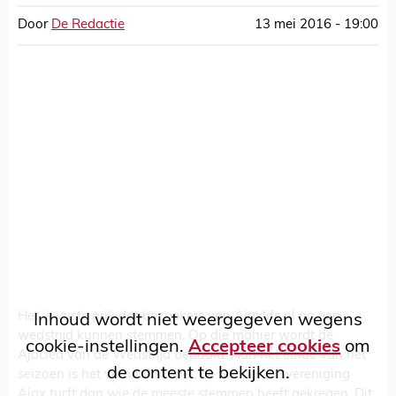
Door
De Redactie
13 mei 2016 - 19:00
Het is vaste prik dat bezoekers van Ajaxlife.nl na een
Inhoud wordt niet weergegeven wegens
wedstrijd kunnen stemmen. Op die manier wordt de
cookie-instellingen.
Accepteer cookies
om
Ajacied van de Wedstrijd bepaald. Aan het einde van het
de content te bekijken.
seizoen is het verhaal simpel: de Supportersvereniging
Ajax turft dan wie de meeste stemmen heeft gekregen. Dit