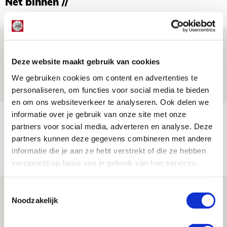
Net binnen //
Is dit de laatste wallpaper van Godts in
de Johan Cruijff Arena?
Deze website maakt gebruik van cookies
07 AUGUSTUS 2026 - 00:36
We gebruiken cookies om content en advertenties te
NIEUWS
personaliseren, om functies voor social media te bieden
en om ons websiteverkeer te analyseren. Ook delen we
informatie over je gebruik van onze site met onze
Trotse Klaassen: ‘Vierhonderd duels
partners voor social media, adverteren en analyse. Deze
voor mijn club is heel speciaal’
partners kunnen deze gegevens combineren met andere
06 AUGUSTUS 2026 - 23:43
informatie die je aan ze hebt verstrekt of die ze hebben
NIEUWS
verzameld op basis van je gebruik van hun services.
Toestemmingsselectie
Ajax zet Shelbourne eenvoudig opzij en
Noodzakelijk
reist met vertrouwen naar Dublin
06 AUGUSTUS 2026 - 21:52