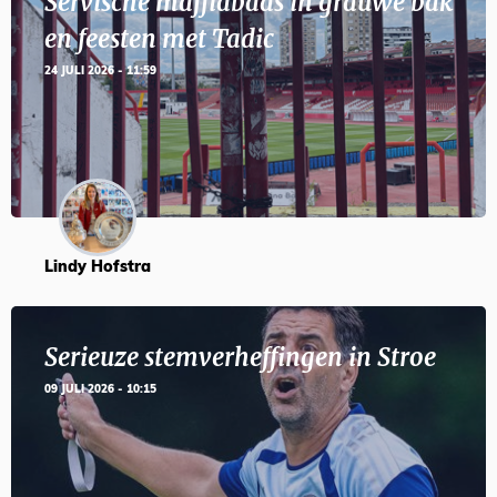
Servische maffiabaas in grauwe bak
en feesten met Tadic
24 JULI 2026 - 11:59
Lindy Hofstra
Serieuze stemverheffingen in Stroe
09 JULI 2026 - 10:15