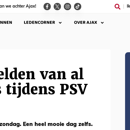
an we achter Ajax!
I
INNEN
LEDENCORNER
OVER AJAX
elden van al
 tijdens PSV
zondag. Een heel mooie dag zelfs.