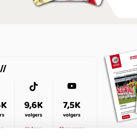
4K
9,6K
7,5K
rs
volgers
volgers
en
Volgen
Abonneren