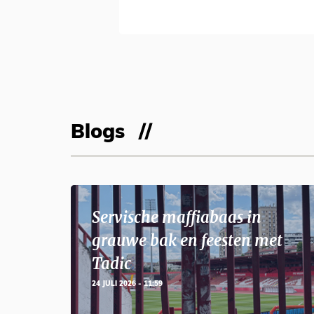
Blogs
Servische maffiabaas in
grauwe bak en feesten met
Tadic
24 JULI 2026 - 11:59