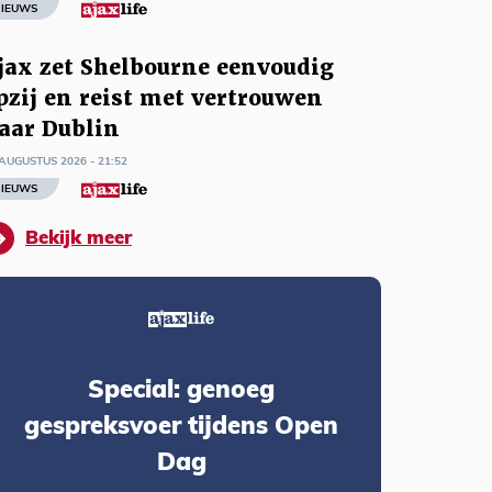
IEUWS
jax zet Shelbourne eenvoudig
pzij en reist met vertrouwen
aar Dublin
AUGUSTUS 2026 - 21:52
IEUWS
Bekijk meer
Special: genoeg
gespreksvoer tijdens Open
Dag