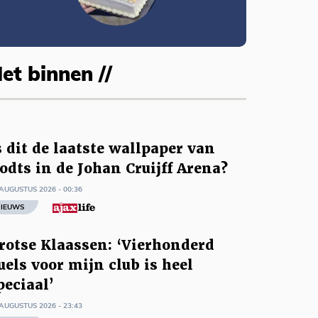
et binnen //
s dit de laatste wallpaper van
odts in de Johan Cruijff Arena?
AUGUSTUS 2026 - 00:36
IEUWS
rotse Klaassen: ‘Vierhonderd
uels voor mijn club is heel
peciaal’
AUGUSTUS 2026 - 23:43