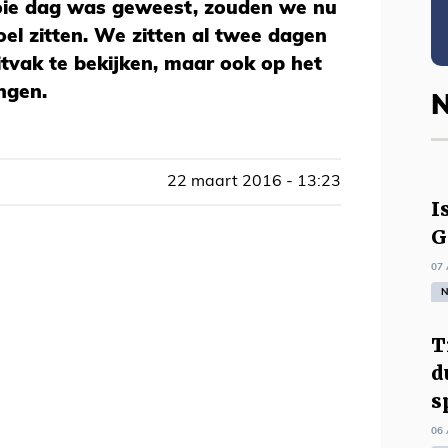
oie dag was geweest, zouden we nu
toel zitten. We zitten al twee dagen
itvak te bekijken, maar ook op het
ngen.
N
22 maart 2016 - 13:23
I
G
07 
N
T
d
s
06 