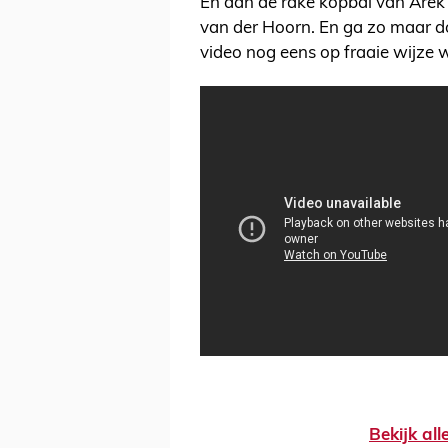
En aan de rake kopbal van Arek 
van der Hoorn. En ga zo maar doo
video nog eens op fraaie wijze 
Bekijk al