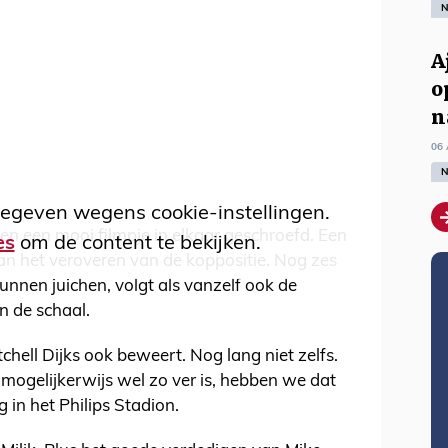
N
A
o
n
06 
N
egeven wegens cookie-instellingen.
n een mooi filmpje in elkaar geschroefd. Een
es
om de content te bekijken.
an het veroveren van de koppositie. Nog zes
kunnen juichen, volgt als vanzelf ook de
n de schaal.
tchell Dijks ook beweert. Nog lang niet zelfs.
 mogelijkerwijs wel zo ver is, hebben we dat
 in het Philips Stadion.