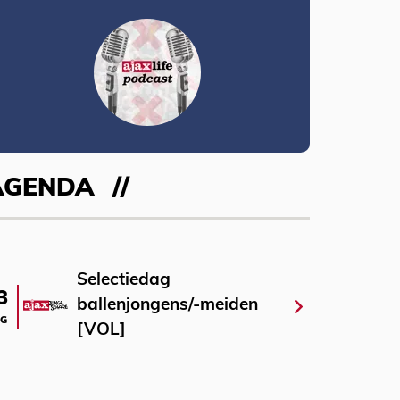
AGENDA
Selectiedag
3
ballenjongens/-meiden
G
[VOL]