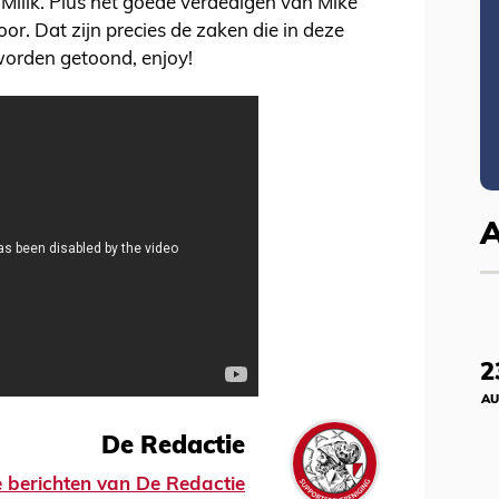
Milik. Plus het goede verdedigen van Mike
r. Dat zijn precies de zaken die in deze
worden getoond, enjoy!
2
AU
De Redactie
le berichten van De Redactie