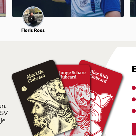
Floris Roos
en.
 SV
je