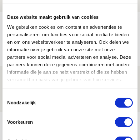
NIEUWS
Deze website maakt gebruik van cookies
Míchels elf: zie jij al rol voor
We gebruiken cookies om content en advertenties te
aanwinsten in thuisduel met
personaliseren, om functies voor social media te bieden
Shelbourne?
en om ons websiteverkeer te analyseren. Ook delen we
informatie over je gebruik van onze site met onze
05 AUGUSTUS 2026 - 15:35
partners voor social media, adverteren en analyse. Deze
NIEUWS
partners kunnen deze gegevens combineren met andere
informatie die je aan ze hebt verstrekt of die ze hebben
Laatste Kaarten Actie Ajax - sc
verzameld op basis van je gebruik van hun services.
Heerenveen [UITVERKOCHT]
05 AUGUSTUS 2026 - 15:00
Toestemmingsselectie
Noodzakelijk
NIEUWS
Bekijk meer
Voorkeuren
AGENDA