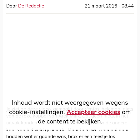
Door
De Redactie
21 maart 2016 - 08:44
Inhoud wordt niet weergegeven wegens
Je ziet op deze video, gemaakt door Ventos, helemaal niets
cookie-instellingen.
Accepteer cookies
om
van de rake kopbal van Arek Milik. Dat geeft niets, in het
de content te bekijken.
uitvak konden we ook amper zien wat er aan de andere
kant van het veld gebeurde. Maar toen we eenmaal door
hadden wat er gaande was, brak er een feestje los.