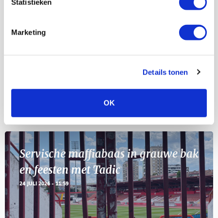
Statistieken
Selectiedag ballenjongens/-meiden
23
[VOL]
AUG
Marketing
11
Geef Mij Maar Amsterdam
SEP
Details tonen
OK
Blogs
Servische maffiabaas in grauwe bak
en feesten met Tadic
24 JULI 2026 - 11:59