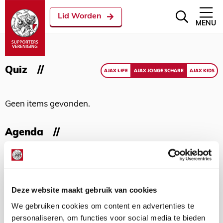
Lid Worden
MENU
Quiz
AJAX LIFE
AJAX JONGE SCHARE
AJAX KIDS
Geen items gevonden.
Agenda
Geen items gevonden.
Deze website maakt gebruik van cookies
Met meer dan 150.000 Ajacieden
staan wij achter Ajax!
We gebruiken cookies om content en advertenties te
personaliseren, om functies voor social media te bieden