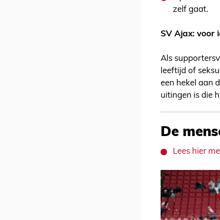
zelf gaat.
SV Ajax: voor 
Als supportersv
leeftijd of sek
een hekel aan d
uitingen is die
De mense
Lees hier me