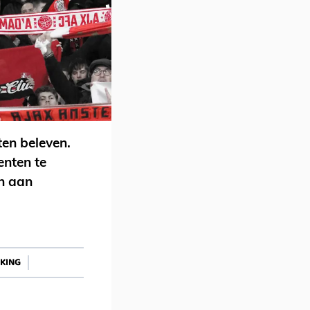
ten beleven.
enten te
en aan
KING