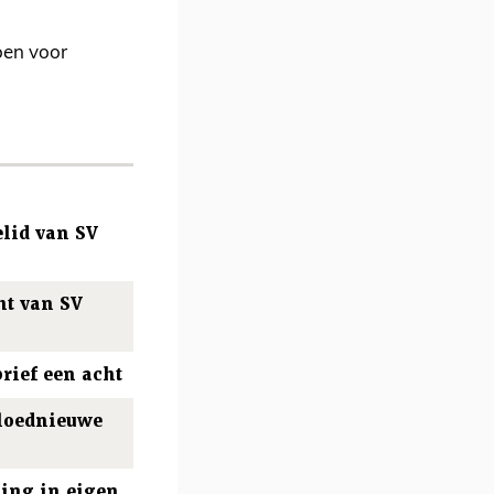
oen voor
elid van SV
ht van SV
rief een acht
gloednieuwe
ing in eigen