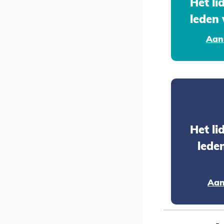
Het l
leden 
Aan
Het l
lede
Aan