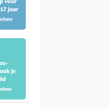
p voor
17 jaar
Schare
au-
aak je
lid
adeau