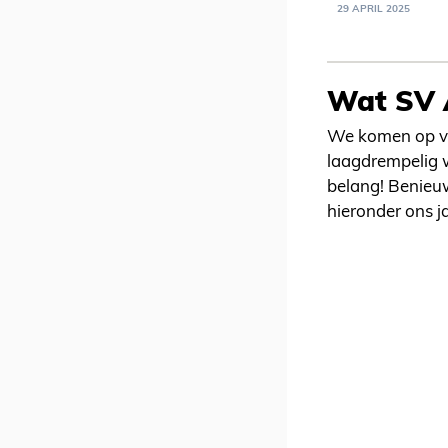
29 APRIL 2025
Wat SV A
We komen op vo
laagdrempelig w
belang! Benieu
hieronder ons j