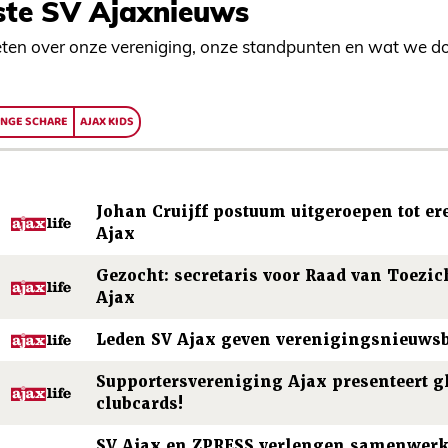
ste SV Ajaxnieuws
ten over onze vereniging, onze standpunten en wat we d
ONGE SCHARE
AJAX KIDS
Johan Cruijff postuum uitgeroepen tot er
Ajax
Gezocht: secretaris voor Raad van Toezic
Ajax
Leden SV Ajax geven verenigingsnieuwsb
Supportersvereniging Ajax presenteert 
clubcards!
SV Ajax en ZPRESS verlengen samenwerk