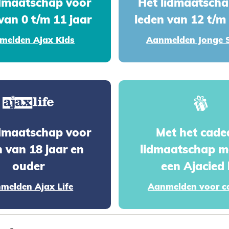
idmaatschap voor
Het lidmaatscha
van 0 t/m 11 jaar
leden van 12 t/m 
melden Ajax Kids
Aanmelden Jonge 
idmaatschap voor
Met het cade
n van 18 jaar en
lidmaatschap m
ouder
een Ajacied 
melden Ajax Life
Aanmelden voor c