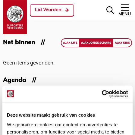
Lid Worden
MENU
Net binnen
AJAX LIFE
AJAX JONGE SCHARE
AJAX KIDS
Geen items gevonden.
Agenda
Geen items gevonden.
Deze website maakt gebruik van cookies
Met meer dan 150.000 Ajacieden
staan wij achter Ajax!
We gebruiken cookies om content en advertenties te
personaliseren, om functies voor social media te bieden