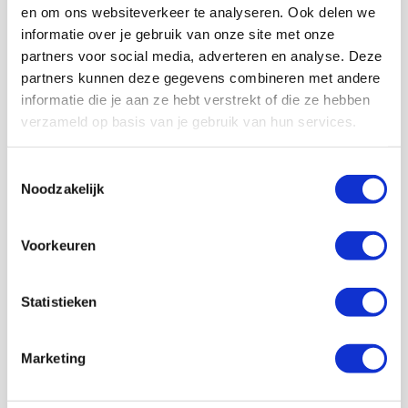
en om ons websiteverkeer te analyseren. Ook delen we
informatie over je gebruik van onze site met onze
Lid worden
partners voor social media, adverteren en analyse. Deze
partners kunnen deze gegevens combineren met andere
informatie die je aan ze hebt verstrekt of die ze hebben
Volg ons ook op social
verzameld op basis van je gebruik van hun services.
Toestemmingsselectie
Noodzakelijk
187K
166K
594K
9,6K
volgers
volgers
volgers
volgers
Voorkeuren
Volgen
Volgen
Volgen
Volgen
Statistieken
7,5K
Marketing
volgers