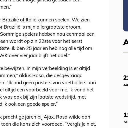
werd me de mogelijkheid geboden een
emen.”
 Brazilië of Italië kunnen spelen. We zien
 Brazilië is mijn allergrootste droom.
 Sommige spelers hebben nou eenmaal een
 een wordt op z’n 22ste voor het eerst
8ste. Ik ben 25 jaar en heb nog alle tijd om
 over vier jaar blijft het doel.”
e bewijzen. In mijn verbeelding is er altijd
limmen,” aldus Rosa, die desgevraagd
2
ngen. “Ik had geen posters van voetballers aan
AU
 altijd een voorbeeld voor me. Ik vond het
k was ook bij zijn laatste wedstrijd, met
 ik ook een goede speler.”
1
k prachtige jaren bij Ajax. Rosa wilde dan
SE
en die kans zich voordeed. “Vergis je niet,