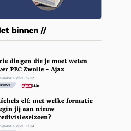
et binnen //
rie dingen die je moet weten
ver PEC Zwolle - Ajax
AUGUSTUS 2026 - 12:32
IEUWS
íchels elf: met welke formatie
egin jij aan nieuw
redivisieseizoen?
AUGUSTUS 2026 - 11:34