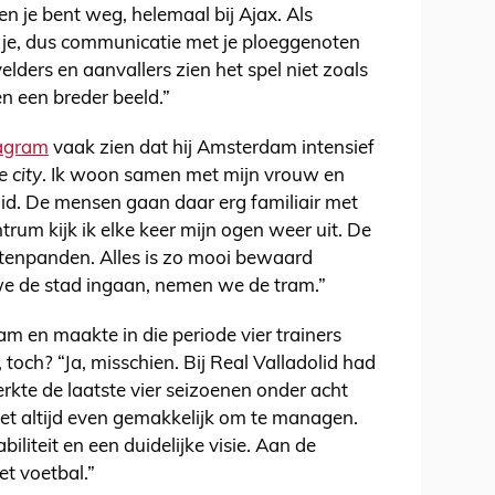
 je bent weg, helemaal bij Ajax. Als
r je, dus communicatie met je ploeggenoten
elders en aanvallers zien het spel niet zoals
en een breder beeld.”
tagram
vaak zien dat hij Amsterdam intensief
e city
. Ik woon samen met mijn vrouw en
. De mensen gaan daar erg familiair met
ntrum kijk ik elke keer mijn ogen weer uit. De
htenpanden. Alles is zo mooi bewaard
s we de stad ingaan, nemen we de tram.”
am en maakte in die periode vier trainers
 toch? “Ja, misschien. Bij Real Valladolid had
 werkte de laatste vier seizoenen onder acht
niet altijd even gemakkelijk om te managen.
biliteit en een duidelijke visie. Aan de
et voetbal.”