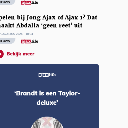
IEUWS
pelen bij Jong Ajax of Ajax 1? Dat
aakt Abdalla ‘geen reet’ uit
AUGUSTUS 2026 - 10:04
IEUWS
Bekijk meer
‘Brandt is een Taylor-
deluxe’