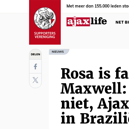
Met meer dan 155.000 leden sta
NET B
NIEUWS
DELEN
Rosa is f
Maxwell: 
niet, Aja
in Brazili