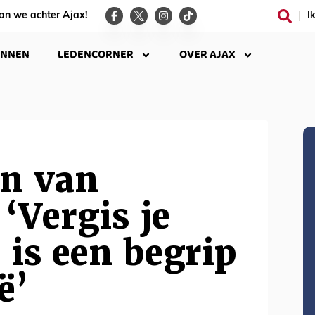
an we achter Ajax!
I
INNEN
LEDENCORNER
OVER AJAX
an van
‘Vergis je
x is een begrip
ë’