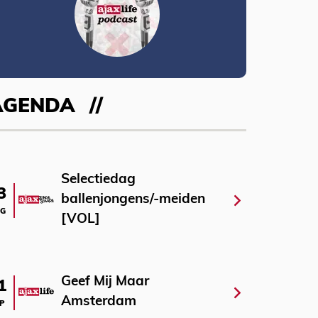
AGENDA
Selectiedag
3
ballenjongens/-meiden
G
[VOL]
Geef Mij Maar
1
Amsterdam
P