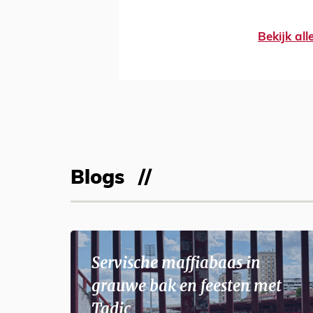
Bekijk al
Blogs
Servische maffiabaas in
grauwe bak en feesten met
Tadic