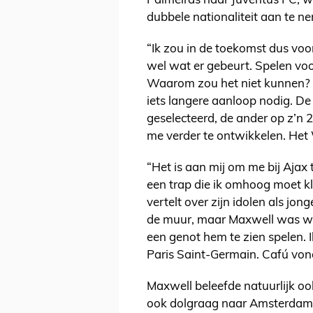
Palmeiras naar Juventus FC, 
dubbele nationaliteit aan te n
“Ik zou in de toekomst dus voor
wel wat er gebeurt. Spelen voor
Waarom zou het niet kunnen?
iets langere aanloop nodig. De
geselecteerd, de ander op z’n 2
me verder te ontwikkelen. Het WK
“Het is aan mij om me bij Ajax t
een trap die ik omhoog moet k
vertelt over zijn idolen als jo
de muur, maar Maxwell was wel
een genot hem te zien spelen. I
Paris Saint-Germain. Cafú vond
Maxwell beleefde natuurlijk oo
ook dolgraag naar Amsterdam to