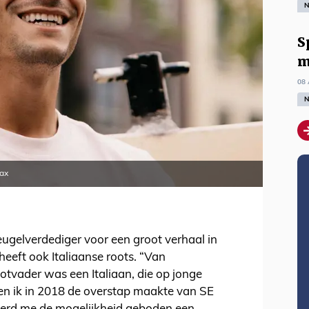
N
S
m
08 
N
jax
ugelverdediger voor een groot verhaal in
heeft ook Italiaanse roots. “Van
tvader was een Italiaan, die op jonge
oen ik in 2018 de overstap maakte van SE