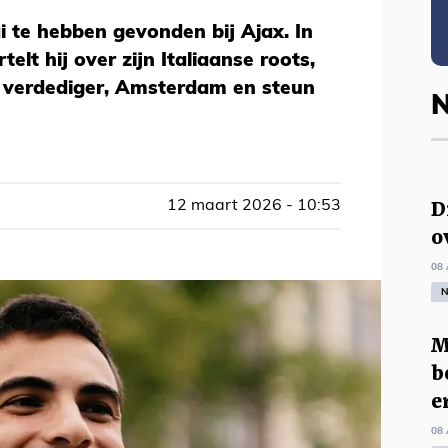
ai te hebben gevonden bij Ajax. In
elt hij over zijn Italiaanse roots,
n verdediger, Amsterdam en steun
N
D
12 maart 2026 - 10:53
o
08 
N
M
b
e
08 