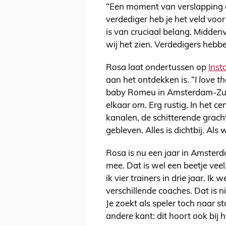
“Een moment van verslapping en
verdediger heb je het veld voo
is van cruciaal belang. Middenv
wij het zien. Verdedigers hebb
Rosa laat ondertussen op
Ins
aan het ontdekken is. “
I love th
baby Romeu in Amsterdam-Zuid
elkaar om. Erg rustig. In het ce
kanalen, de schitterende grac
gebleven. Alles is dichtbij. Al
Rosa is nu een jaar in Amsterd
mee. Dat is wel een beetje veel,
ik vier trainers in drie jaar. Ik
verschillende coaches. Dat is 
Je zoekt als speler toch naar sta
andere kant: dit hoort ook bij h