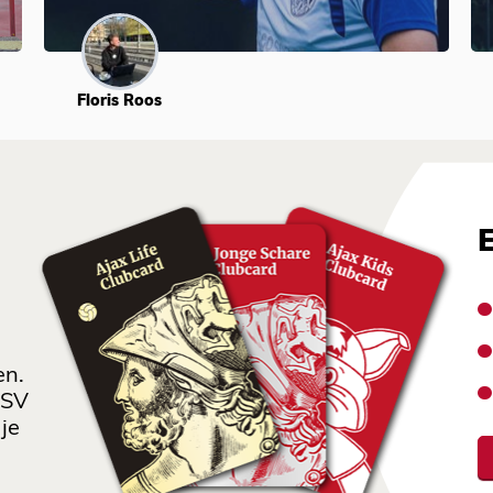
Floris Roos
en.
 SV
je