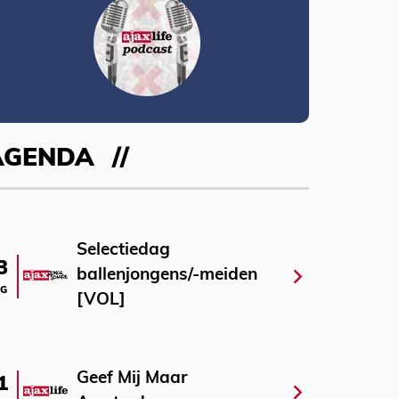
AGENDA
Selectiedag
3
ballenjongens/-meiden
G
[VOL]
Geef Mij Maar
1