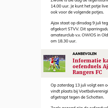
Zwolle is die dag de tegensta
14.00 uur. Je kunt het potje li
ook voor de volgende potjes.
Ajax staat op dinsdag 9 juli te
afgekort STVV. Dit sparringsd
amateurclub v.v. OWIOS in Old
om 18.30 uur.
AANBEVOLEN
Informatie k
oefenduels A
Rangers FC
Op zaterdag 13 juli volgt een
vindt plaats bij Voetbalveren
afgetrapt tegen de Schotten.