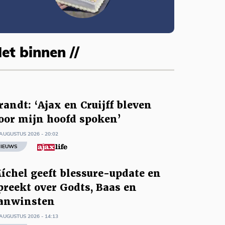
et binnen //
randt: ‘Ajax en Cruijff bleven
oor mijn hoofd spoken’
AUGUSTUS 2026 - 20:02
IEUWS
íchel geeft blessure-update en
preekt over Godts, Baas en
anwinsten
AUGUSTUS 2026 - 14:13