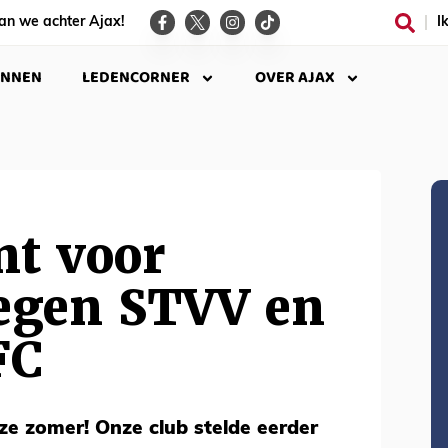
an we achter Ajax!
I
INNEN
LEDENCORNER
OVER AJAX
nt voor
tegen STVV en
FC
ze zomer! Onze club stelde eerder