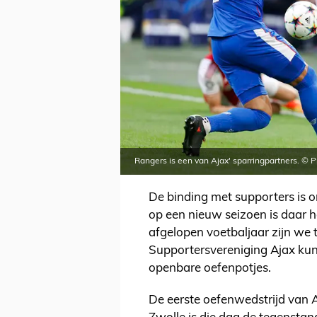
Rangers is een van Ajax' sparringpartners. © P
De binding met supporters is on
op een nieuw seizoen is daar h
afgelopen voetbaljaar zijn we 
Supportersvereniging Ajax kun
openbare oefenpotjes.
De eerste oefenwedstrijd van Aj