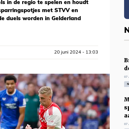
ls in de regio te spelen en houdt
li sparringspotjes met STVV en
de duels worden in Gelderland
N
20 juni 2024 - 13:03
B
d
07 
N
M
s
a
07 