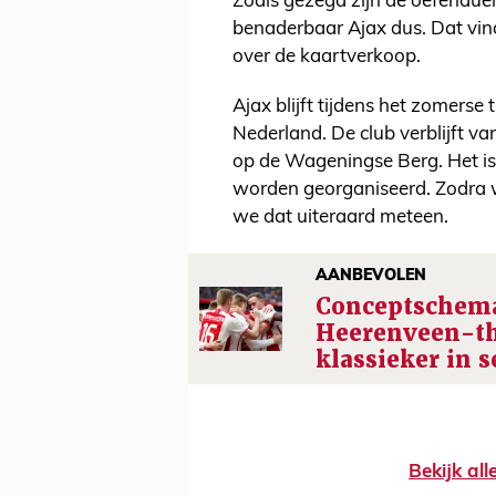
Zoals gezegd zijn de oefenduel
benaderbaar Ajax dus. Dat vi
over de kaartverkoop.
Ajax blijft tijdens het zomerse
Nederland. De club verblijft va
op de Wageningse Berg. Het is
worden georganiseerd. Zodra w
we dat uiteraard meteen.
AANBEVOLEN
Conceptschema
Heerenveen-th
klassieker in 
Bekijk al