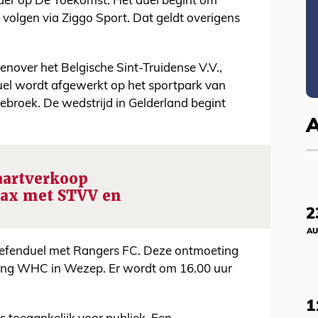
nder op De Toekomst. Het duel begint om
ve volgen via Ziggo Sport. Dat geldt overigens
genover het Belgische Sint-Truidense V.V.,
uel wordt afgewerkt op het sportpark van
ebroek. De wedstrijd in Gelderland begint
aartverkoop
jax met STVV en
2
AU
 oefenduel met Rangers FC. Deze ontmoeting
iging WHC in Wezep. Er wordt om 16.00 uur
1