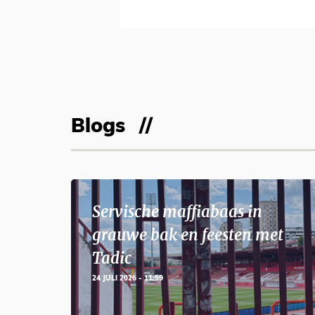
Blogs
Servische maffiabaas in
grauwe bak en feesten met
Tadic
24 JULI 2026 - 11:59