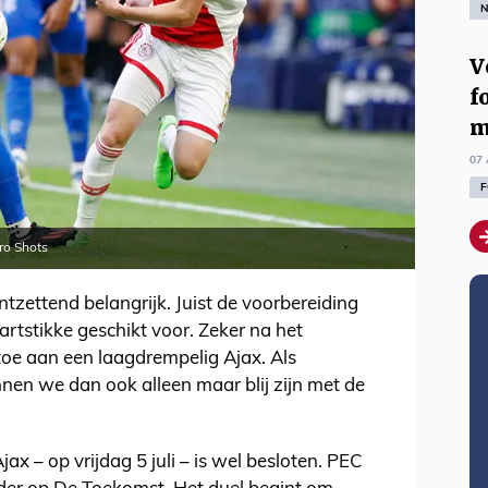
N
V
f
m
07 
F
ro Shots
tzettend belangrijk. Juist de voorbereiding
artstikke geschikt voor. Zeker na het
toe aan een laagdrempelig Ajax. Als
nen we dan ook alleen maar blij zijn met de
ax – op vrijdag 5 juli – is wel besloten. PEC