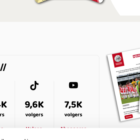
4K
9,6K
7,5K
rs
volgers
volgers
en
Volgen
Abonneren