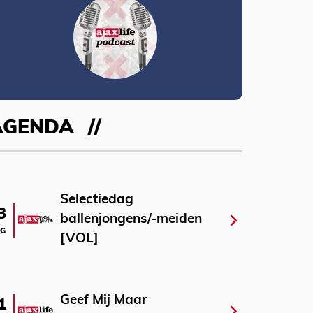
AGENDA
Selectiedag
3
ballenjongens/-meiden
G
[VOL]
Geef Mij Maar
1