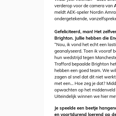
verderop voor de camera van
A
meldt AEK-speler Nordin Amraba
ondergetekende, vanzelfspreke
Gefeliciteerd, man! Het zelfv
Brighton. Jullie hebben die 
“Nou, ik vond het echt een las
geanalyseerd. Toen ik vooraf b
hun wedstrijd tegen Manchester
Trafford bepaalde Brighton he
hebben een goed team. We wild
zagen al snel dat dit niet wer
met een… Hoe zeg je dat? Mid
opwachten op het middenveld e
Uiteindelijk winnen we hier met
Je speelde een beetje hangen
en voortdurend loerend op de