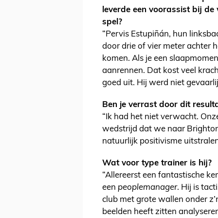
leverde een voorassist bij de 
spel?
“Pervis Estupiñán, hun linksback
door drie of vier meter achter
komen. Als je een slaapmoment 
aanrennen. Dat kost veel kracht
goed uit. Hij werd niet gevaarlij
Ben je verrast door dit result
“Ik had het niet verwacht. Onz
wedstrijd dat we naar Brighto
natuurlijk positivisme uitstral
Wat voor type trainer is hij?
“Allereerst een fantastische ker
een
peoplemanager
. Hij is ta
club met grote wallen onder z’
beelden heeft zitten analyseren. 