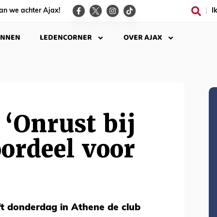
an we achter Ajax!
I
INNEN
LEDENCORNER
OVER AJAX
‘Onrust bij
oordeel voor
ft donderdag in Athene de club