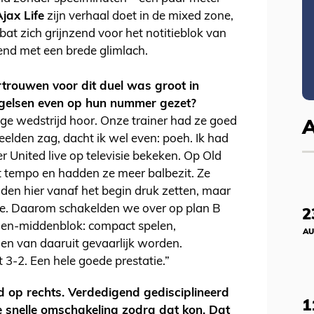
jax Life
zijn verhaal doet in de mixed zone,
t zich grijnzend voor het notitieblok van
nd met een brede glimlach.
ertrouwen voor dit duel was groot in
Engelsen even op hun nummer gezet?
tige wedstrijd hoor. Onze trainer had ze goed
eelden zag, dacht ik wel even: poeh. Ik had
 United live op televisie bekeken. Op Old
t tempo en hadden ze meer balbezit. Ze
en hier vanaf het begin druk zetten, maar
kte. Daarom schakelden we over op plan B
2
den-middenblok: compact spelen,
AU
n van daaruit gevaarlijk worden.
 3-2. Een hele goede prestatie.”
d op rechts. Verdedigend gedisciplineerd
1
 snelle omschakeling zodra dat kon. Dat