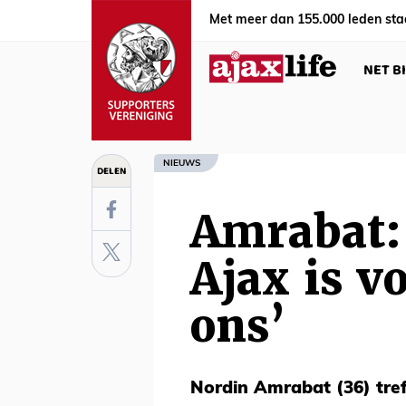
Met meer dan 155.000 leden sta
NET B
NIEUWS
DELEN
Amrabat: 
Ajax is v
ons’
Nordin Amrabat (36) tre