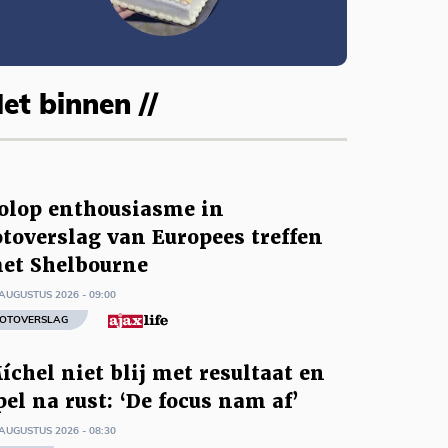
et binnen //
olop enthousiasme in
otoverslag van Europees treffen
et Shelbourne
AUGUSTUS 2026 - 09:00
OTOVERSLAG
íchel niet blij met resultaat en
pel na rust: ‘De focus nam af’
AUGUSTUS 2026 - 08:30