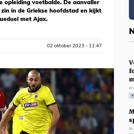
e opleiding voetbalde. De aanvaller
 zin in de Griekse hoofdstad en kijkt
gueduel met Ajax.
N
02 oktober 2023 - 11:47
V
f
m
07 
F
M
s
07 