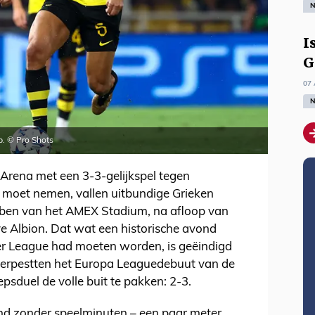
N
I
G
07 
N
. © Pro Shots
f Arena met een 3-3-gelijkspel tegen
 moet nemen, vallen uitbundige Grieken
mben van het AMEX Stadium, na afloop van
e Albion. Dat wat een historische avond
er League had moeten worden, is geëindigd
 verpestten het Europa Leaguedebuut van de
epsduel de volle buit te pakken: 2-3.
nd zonder speelminuten – een paar meter