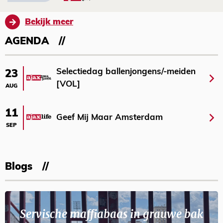
Bekijk meer
AGENDA
Selectiedag ballenjongens/-meiden
23
[VOL]
AUG
11
Geef Mij Maar Amsterdam
SEP
Blogs
Servische maffiabaas in grauwe bak