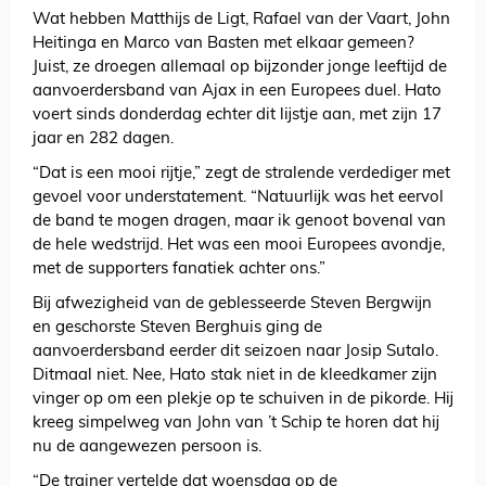
Wat hebben Matthijs de Ligt, Rafael van der Vaart, John
Heitinga en Marco van Basten met elkaar gemeen?
Juist, ze droegen allemaal op bijzonder jonge leeftijd de
aanvoerdersband van Ajax in een Europees duel. Hato
voert sinds donderdag echter dit lijstje aan, met zijn 17
jaar en 282 dagen.
“Dat is een mooi rijtje,” zegt de stralende verdediger met
gevoel voor understatement. “Natuurlijk was het eervol
de band te mogen dragen, maar ik genoot bovenal van
de hele wedstrijd. Het was een mooi Europees avondje,
met de supporters fanatiek achter ons.”
Bij afwezigheid van de geblesseerde Steven Bergwijn
en geschorste Steven Berghuis ging de
aanvoerdersband eerder dit seizoen naar Josip Sutalo.
Ditmaal niet. Nee, Hato stak niet in de kleedkamer zijn
vinger op om een plekje op te schuiven in de pikorde. Hij
kreeg simpelweg van John van ’t Schip te horen dat hij
nu de aangewezen persoon is.
“De trainer vertelde dat woensdag op de