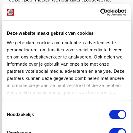
de bal. Daar moeten we naar kijken, zodat we het
kunnen verbeteren in de toekomst.”
Hato beaamt dat AEK het Ajax bij vlagen lastig maakte,
maar hij vond zijn ploeg wel duidelijk de bovenliggende
partij. “Het had ook 6-1 kunnen worden. Van de gemiste
Deze website maakt gebruik van cookies
kansen word je niet blij, maar de winst is het
We gebruiken cookies om content en advertenties te
allerbelangrijkste.”
personaliseren, om functies voor social media te bieden
AANBEVOLEN
en om ons websiteverkeer te analyseren. Ook delen we
Akpom: ‘Ik had de bal mee
informatie over je gebruik van onze site met onze
naar huis kunnen nemen…’
partners voor social media, adverteren en analyse. Deze
partners kunnen deze gegevens combineren met andere
informatie die je aan ze hebt verstrekt of die ze hebben
Jordy Haak
verzameld op basis van je gebruik van hun services.
Bekijk alle berichten van Jordy Haak
Toestemmingsselectie
Noodzakelijk
Net binnen //
Voorkeuren