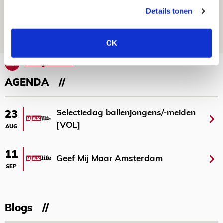
Europees treffen met Shelbourne
Details tonen
07 AUGUSTUS 2026 - 09:00
FOTOVERSLAG
OK
Bekijk meer
AGENDA
Selectiedag ballenjongens/-meiden
23
[VOL]
AUG
11
Geef Mij Maar Amsterdam
SEP
Blogs