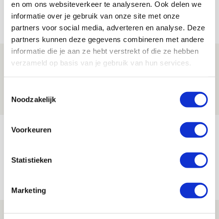
en om ons websiteverkeer te analyseren. Ook delen we
informatie over je gebruik van onze site met onze
Net binnen //
partners voor social media, adverteren en analyse. Deze
partners kunnen deze gegevens combineren met andere
informatie die je aan ze hebt verstrekt of die ze hebben
Brandt: ‘Ajax en Cruijff bleven door
verzameld op basis van je gebruik van hun services.
mijn hoofd spoken’
07 AUGUSTUS 2026 - 20:02
Toestemmingsselectie
Noodzakelijk
NIEUWS
Míchel geeft blessure-update en
Voorkeuren
spreekt over Godts, Baas en
aanwinsten
Statistieken
07 AUGUSTUS 2026 - 14:13
NIEUWS
Marketing
Volop enthousiasme in fotoverslag van