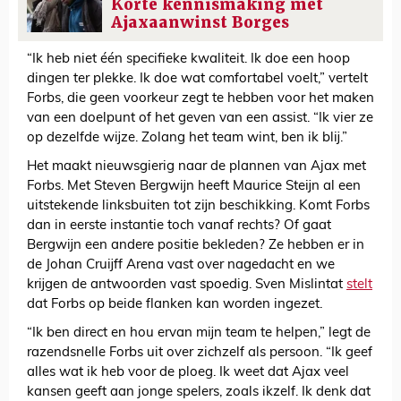
Korte kennismaking met
Ajaxaanwinst Borges
“Ik heb niet één specifieke kwaliteit. Ik doe een hoop
dingen ter plekke. Ik doe wat comfortabel voelt,” vertelt
Forbs, die geen voorkeur zegt te hebben voor het maken
van een doelpunt of het geven van een assist. “Ik vier ze
op dezelfde wijze. Zolang het team wint, ben ik blij.”
Het maakt nieuwsgierig naar de plannen van Ajax met
Forbs. Met Steven Bergwijn heeft Maurice Steijn al een
uitstekende linksbuiten tot zijn beschikking. Komt Forbs
dan in eerste instantie toch vanaf rechts? Of gaat
Bergwijn een andere positie bekleden? Ze hebben er in
de Johan Cruijff Arena vast over nagedacht en we
krijgen de antwoorden vast spoedig. Sven Mislintat
stelt
dat Forbs op beide flanken kan worden ingezet.
“Ik ben direct en hou ervan mijn team te helpen,” legt de
razendsnelle Forbs uit over zichzelf als persoon. “Ik geef
alles wat ik heb voor de ploeg. Ik weet dat Ajax veel
kansen geeft aan jonge spelers, zoals ikzelf. Ik denk dat