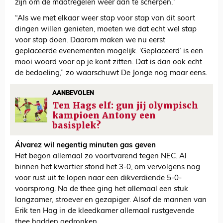
zijn om de maatregelen weer aan te scherpen.”
“Als we met elkaar weer stap voor stap van dit soort
dingen willen genieten, moeten we dat echt wel stap
voor stap doen. Daarom maken we nu eerst
geplaceerde evenementen mogelijk. ‘Geplaceerd’ is een
mooi woord voor op je kont zitten. Dat is dan ook echt
de bedoeling,” zo waarschuwt De Jonge nog maar eens.
AANBEVOLEN
Ten Hags elf: gun jij olympisch
kampioen Antony een
basisplek?
Álvarez wil negentig minuten gas geven
Het begon allemaal zo voortvarend tegen NEC. Al
binnen het kwartier stond het 3-0, om vervolgens nog
voor rust uit te lopen naar een dikverdiende 5-0-
voorsprong. Na de thee ging het allemaal een stuk
langzamer, stroever en gezapiger. Alsof de mannen van
Erik ten Hag in de kleedkamer allemaal rustgevende
thee hadden gedronken.