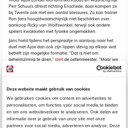
Waar Ajax zonder Mohammed Kudus en waarschijnlijk
Perr Schuurs afreist richting Enschede, daar kampen ze
bij Twente ook met een aantal blessures. Zo kan trainer
Ron Jans hoogstwaarschijnlijk niet beschikken over
aankoop Ricky van Wolfswinkel, terwijl ook andere
spelers kwakkelen met fysieke ongemakken.
Jans hield tijdens het perspraatje in aanloop naar het
duel met Ajax dan ook zijn lippen stevig op elkaar wat
betreft zijn mogelijke formatie. “Dat is niet om
geheimzinnig te doen,”
stelt
de oefenmeester. “Maar we
zitten nog met wat vraagtekens en moeten eerst de
training van zaterdag afwachten voordat we de knopen
kunnen doorhakken.”
Twente verloor zijn eerste duel in de eredivisie, op
Deze website maakt gebruik van cookies
bezoek bij Fortuna Sittard (2-1). Veel tijd om na te
We gebruiken cookies om content en advertenties te
treuren hadden de Tukkers echter niet. “Dan staat Ajax-
personaliseren, om functies voor social media te bieden
thuis op het programma en moet je schakelen.
en om ons websiteverkeer te analyseren. Ook delen we
Misschien dat we tegen Fortuna te ingetogen speelden.
informatie over je gebruik van onze site met onze
Nu moet het anders en dat gaan we doen ook.”
partners voor social media, adverteren en analyse. Deze