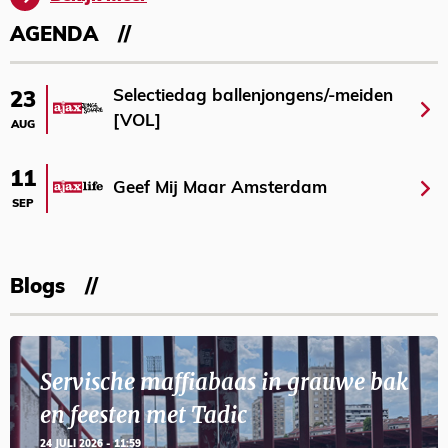
AGENDA
Selectiedag ballenjongens/-meiden
23
[VOL]
AUG
11
Geef Mij Maar Amsterdam
SEP
Blogs
Servische maffiabaas in grauwe bak
en feesten met Tadic
24 JULI 2026 - 11:59