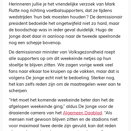
Herinneren jullie je het vriendelijke verzoek van Mark
Rutte nog richting voetbalsupporters, dat ze tijdens
wedstrijden ‘hun bek moesten houden’? De demissionair
president bedoelde het ongetwijfeld niet zo hard, maar
de boodschap was in ieder geval duidelijk. Hugo de
Jonge doet daar in aanloop naar de tweede speelronde
nog een schepje bovenop.
De demissionair minister van Volksgezondheid roept
alle supporters op om dit weekeinde netjes op hun
stoeltje te blijven zitten. We zagen vorige week veel
fans naar elkaar toe kruipen op de vakken, maar dat is
volgens De Jonge echt niet te bedoeling. Sterker nog,
het kan zelfs reden zijn om de maatregelen weer aan te
scherpen.
“Het moet het komende weekeinde beter dan het de
afgelopen weekeinde ging,” aldus De Jonge voor de
draaiende camera van het
Algemeen Dagblad
. “Als
mensen niet gewoon blijven zitten en de stadions niet
voor maximaal twee derde zijn gevuld, kan dat reden