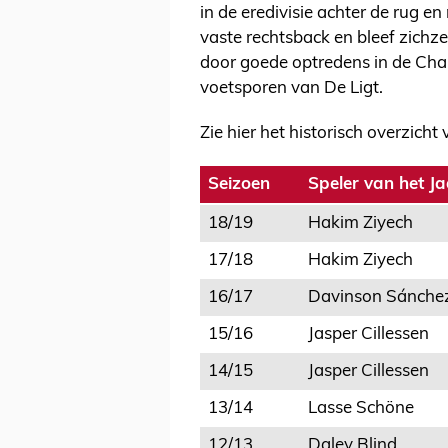
in de eredivisie achter de rug en
vaste rechtsback en bleef zichzel
door goede optredens in de Cha
voetsporen van De Ligt.
Zie hier het historisch overzich
Seizoen
Speler van het Ja
18/19
Hakim Ziyech
17/18
Hakim Ziyech
16/17
Davinson Sánche
15/16
Jasper Cillessen
14/15
Jasper Cillessen
13/14
Lasse Schöne
12/13
Daley Blind