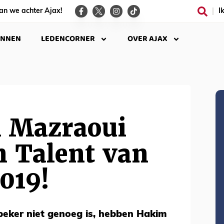
an we achter Ajax!
I
INNEN
LEDENCORNER
OVER AJAX
n Mazraoui
n Talent van
2019!
beker niet genoeg is, hebben Hakim