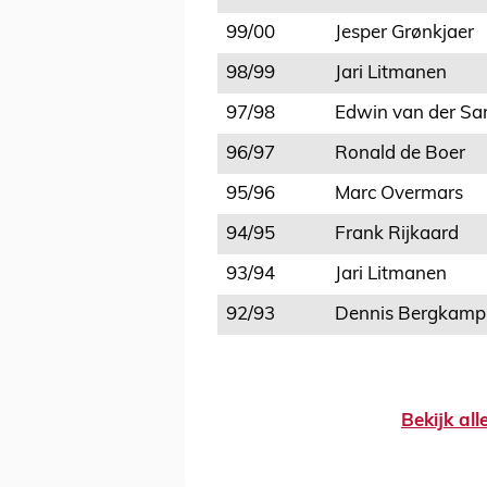
99/00
Jesper Grønkjaer
98/99
Jari Litmanen
97/98
Edwin van der Sa
96/97
Ronald de Boer
95/96
Marc Overmars
94/95
Frank Rijkaard
93/94
Jari Litmanen
92/93
Dennis Bergkamp
Bekijk al