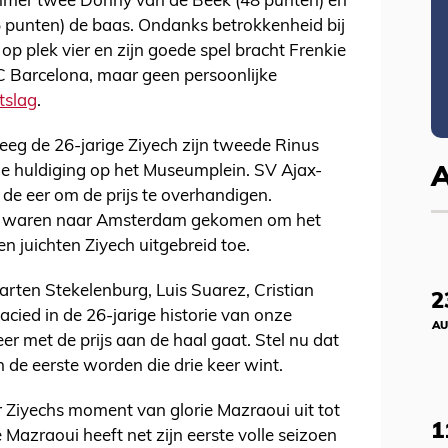
mer twee Donny van de Beek (48 punten) en
5 punten) de baas. Ondanks betrokkenheid bij
p plek vier en zijn goede spel bracht Frenkie
C Barcelona, maar geen persoonlijke
itslag
.
eg de 26-jarige Ziyech zijn tweede Rinus
 de huldiging op het Museumplein. SV Ajax-
e eer om de prijs te overhandigen.
and waren naar Amsterdam gekomen om het
n juichten Ziyech uitgebreid toe.
aarten Stekelenburg, Luis Suarez, Cristian
2
acied in de 26-jarige historie van onze
AU
er met de prijs aan de haal gaat. Stel nu dat
ech de eerste worden die drie keer wint.
r Ziyechs moment van glorie Mazraoui uit tot
1
 Mazraoui heeft net zijn eerste volle seizoen