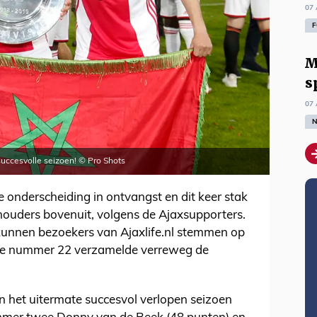
07 
F
M
s
07 
N
succesvolle seizoen! © Pro Shots
 onderscheiding in ontvangst en dit keer stak
chouders bovenuit, volgens de Ajaxsupporters.
 kunnen bezoekers van Ajaxlife.nl stemmen op
 de nummer 22 verzamelde verreweg de
n het uitermate succesvol verlopen seizoen