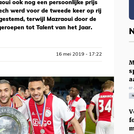
oui ook nog een persoonlijke prijs
ech werd voor de tweede keer op rij
 gestemd, terwijl Mazraoui door de
geroepen tot Talent van het Jaar.
N
16 mei 2019 - 17:22
M
s
a
07 
N
V
f
m