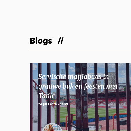
Blogs
Servische maffiabaas in
grauwe bak en feesten met
Tadic
24 JULI 2026 - 11:59