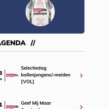
AGENDA
Selectiedag
3
ballenjongens/-meiden
G
[VOL]
Geef Mij Maar
1