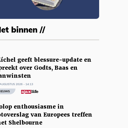
et binnen //
íchel geeft blessure-update en
preekt over Godts, Baas en
anwinsten
AUGUSTUS 2026 - 14:13
IEUWS
olop enthousiasme in
otoverslag van Europees treffen
et Shelbourne