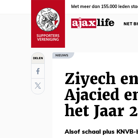
Met meer dan 155.000 leden sta
NET B
NIEUWS
DELEN
Ziyech e
Ajacied e
het Jaar 
Alsof schaal plus KNVB-