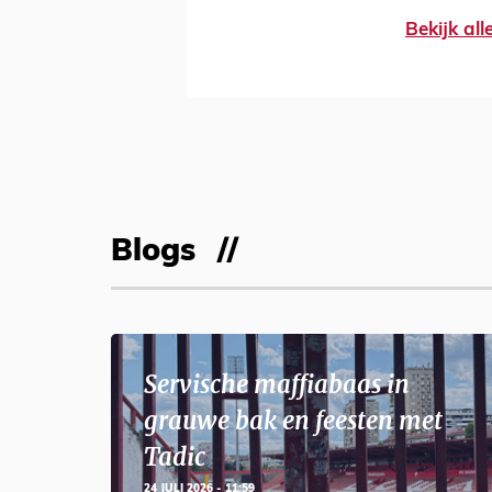
Bekijk al
Blogs
Servische maffiabaas in
grauwe bak en feesten met
Tadic
24 JULI 2026 - 11:59