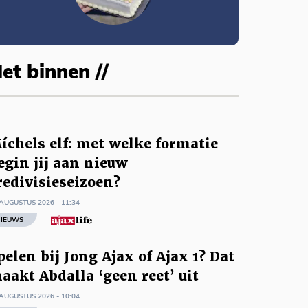
et binnen //
íchels elf: met welke formatie
egin jij aan nieuw
redivisieseizoen?
AUGUSTUS 2026 - 11:34
IEUWS
pelen bij Jong Ajax of Ajax 1? Dat
aakt Abdalla ‘geen reet’ uit
AUGUSTUS 2026 - 10:04