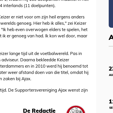
4 interlands (11 doelpunten).
Keizer er niet voor om zijn heil ergens anders
erelds genoeg. Hier heb ik alles," zei Keizer
. "Ik heb even overwogen elders te spelen, het
t ik er genoeg van had. Ik kon wel door, maar
izer lange tijd uit de voetbalwereld. Pas in
ls adviseur. Daarna bekleedde Keizer
msterdammers en in 2010 werd hij benoemd tot
2
later weer afstand doen van die titel, omdat hij
AU
 zaken bij Ajax.
ftijd. De Supportersvereniging Ajax wenst zijn
1
SE
De Redactie