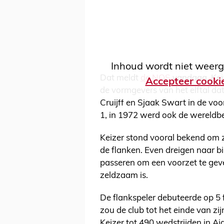
Inhoud wordt niet weerg
Dat meldt
de NOS
vandaag. Keiz
Accepteer cooki
de vormgevers van het elftal d
Cruijff en Sjaak Swart in de voo
1, in 1972 werd ook de wereld
Keizer stond vooral bekend om 
de flanken. Even dreigen naar 
passeren om een voorzet te geven
zeldzaam is.
De flankspeler debuteerde op 5 fe
zou de club tot het einde van zij
Keizer tot 490 wedstrijden in Aj