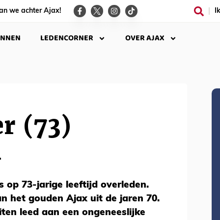
an we achter Ajax!
I
INNEN
LEDENCORNER
OVER AJAX
er (73)
n
s op 73-jarige leeftijd overleden.
an het gouden Ajax uit de jaren 70.
iten leed aan een ongeneeslijke