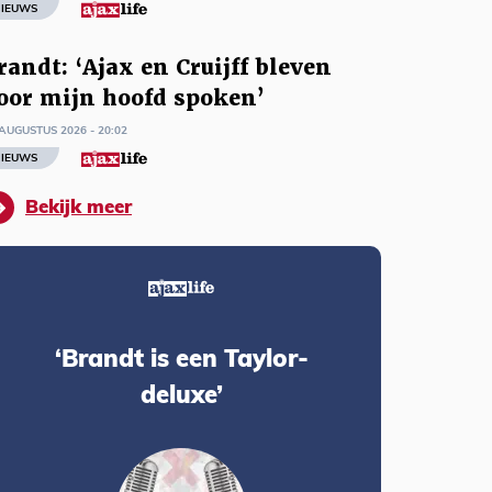
IEUWS
randt: ‘Ajax en Cruijff bleven
oor mijn hoofd spoken’
AUGUSTUS 2026 - 20:02
IEUWS
Bekijk meer
‘Brandt is een Taylor-
deluxe’