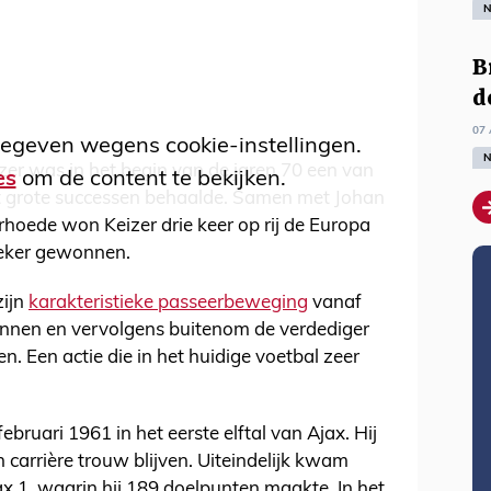
N
B
d
07 
egeven wegens cookie-instellingen.
N
er was in het begin van de jaren 70 een van
es
om de content te bekijken.
at grote successen behaalde. Samen met Johan
rhoede won Keizer drie keer op rij de Europa
beker gewonnen.
zijn
karakteristieke passeerbeweging
vanaf
binnen en vervolgens buitenom de verdediger
. Een actie die in het huidige voetbal zeer
bruari 1961 in het eerste elftal van Ajax. Hij
n carrière trouw blijven. Uiteindelijk kwam
ax 1, waarin hij 189 doelpunten maakte. In het