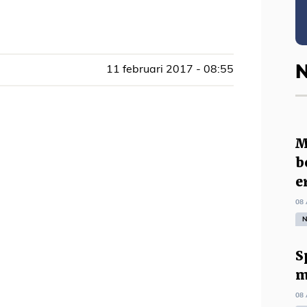
N
11 februari 2017 - 08:55
M
b
e
08 
N
S
m
08 