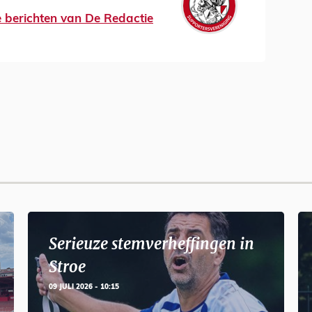
le berichten van De Redactie
Serieuze stemverheffingen in
Stroe
09 JULI 2026 - 10:15