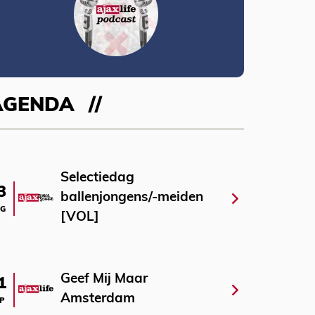
AGENDA
Selectiedag
3
ballenjongens/-meiden
G
[VOL]
Geef Mij Maar
1
Amsterdam
P