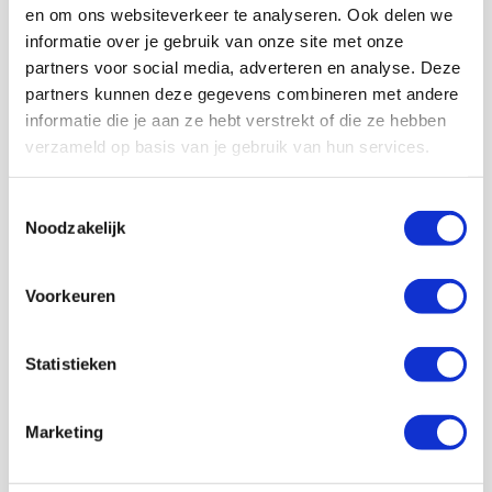
en om ons websiteverkeer te analyseren. Ook delen we
informatie over je gebruik van onze site met onze
Lid worden
partners voor social media, adverteren en analyse. Deze
partners kunnen deze gegevens combineren met andere
informatie die je aan ze hebt verstrekt of die ze hebben
Volg ons ook op social
verzameld op basis van je gebruik van hun services.
Toestemmingsselectie
Noodzakelijk
187K
166K
594K
9,6K
volgers
volgers
volgers
volgers
Voorkeuren
Volgen
Volgen
Volgen
Volgen
Statistieken
7,5K
Marketing
volgers