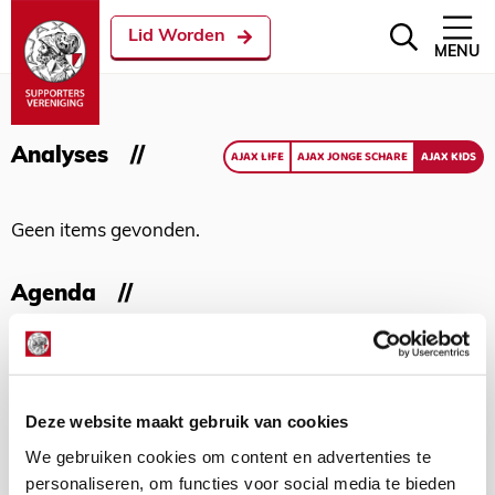
Lid Worden
MENU
Analyses
AJAX LIFE
AJAX JONGE SCHARE
AJAX KIDS
Geen items gevonden.
Agenda
Geen items gevonden.
Deze website maakt gebruik van cookies
Met meer dan 150.000 Ajacieden
staan wij achter Ajax!
We gebruiken cookies om content en advertenties te
personaliseren, om functies voor social media te bieden