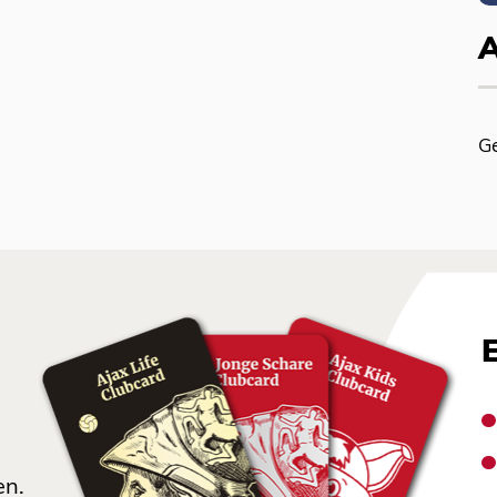
G
en.