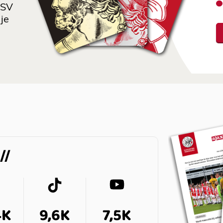
 SV
je
4K
9,6K
7,5K