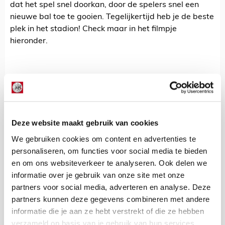
dat het spel snel doorkan, door de spelers snel een
nieuwe bal toe te gooien. Tegelijkertijd heb je de beste
plek in het stadion! Check maar in het filmpje
hieronder.
Deze website maakt gebruik van cookies
We gebruiken cookies om content en advertenties te
personaliseren, om functies voor social media te bieden
en om ons websiteverkeer te analyseren. Ook delen we
informatie over je gebruik van onze site met onze
Inhoud wordt niet weergegeven wegens
partners voor social media, adverteren en analyse. Deze
cookie-instellingen.
Accepteer cookies
partners kunnen deze gegevens combineren met andere
Wil je liever vaandeldrager zijn? Dat kan natuurlijk
om de content te bekijken.
informatie die je aan ze hebt verstrekt of die ze hebben
ook! Deze zijn immers net zo belangrijk bij een
verzameld op basis van je gebruik van hun services.
thuiswedstrijd. Als de spelers het veld opkomen voor