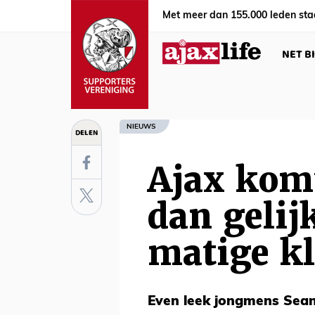
Met meer dan 155.000 leden sta
NET B
NIEUWS
DELEN
Ajax komt
dan gelij
matige kl
Even leek jongmens Sean