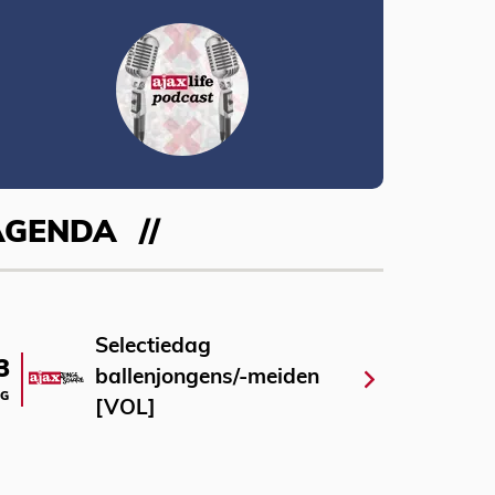
AGENDA
Selectiedag
3
ballenjongens/-meiden
G
[VOL]