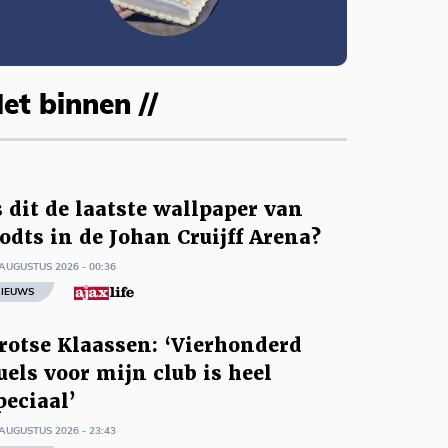
et binnen //
s dit de laatste wallpaper van
odts in de Johan Cruijff Arena?
AUGUSTUS 2026 - 00:36
IEUWS
rotse Klaassen: ‘Vierhonderd
uels voor mijn club is heel
peciaal’
AUGUSTUS 2026 - 23:43