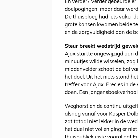
En verder? Verder gebeurde er
doelpogingen, maar daar werd 
De thuisploeg had iets vaker d
grote kansen kwamen beide te
en de zorgvuldigheid aan de ba
Steur breekt wedstrijd gewe
Ajax startte ongewijzigd aan d
minuutjes wilde wisselen, zag 
middenvelder schoot de bal van
het doel. Uit het niets stond he
treffer voor Ajax. Precies in d
doen. Een jongensboekverhaal. 
Weghorst en de continu uitgef
alsnog vanaf voor Kasper Dol
zat totaal niet lekker in de w
het duel niet vol en ging er niet
thuispubliek eiste vooral dat F