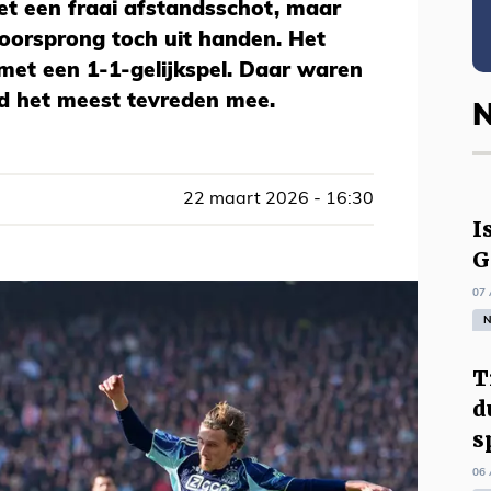
met een fraai afstandsschot, maar
 voorsprong toch uit handen. Het
t een 1-1-gelijkspel. Daar waren
rd het meest tevreden mee.
N
22 maart 2026 - 16:30
I
G
07 
N
T
d
s
06 