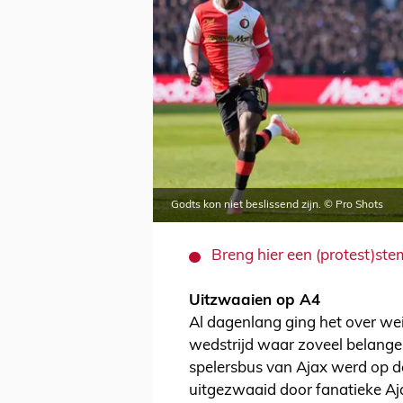
Godts kon niet beslissend zijn. © Pro Shots
Breng hier een (protest)ste
Uitzwaaien op A4
Al dagenlang ging het over we
wedstrijd waar zoveel belangen
spelersbus van Ajax werd op 
uitgezwaaid door fanatieke Aj