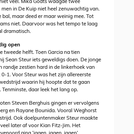
 niet veel. Mika Godts waagde twee
men in De Kuip niet heel zenuwachtig van.
e bal, maar deed er maar weinig mee. Tot
ams niet. Daarvoor was het tempo te laag
l dramatisch.
ldig open
e tweede helft. Toen Garcia na tien
hij Sean Steur iets geweldigs doen. De jonge
 randje zestien hard in de linkerhoek van
t 0-1. Voor Steur was het zijn allereerste
e wedstrijd waarin hij hoopte dat te gaan
Tenminste, daar leek het lang op.
loten Steven Berghuis gingen er vervolgens
berg en Rayane Bounida. Vooral Weghorst
edstrijd. Ook doelpuntenmaker Steur maakte
 veel later af voor Kian Fitz-Jim. Het
eyenoord ging ‘jagen, jagen, jagen’.