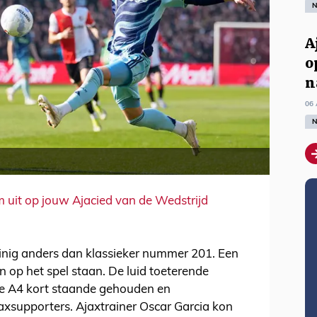
N
A
o
n
06 
N
m uit op jouw Ajacied van de Wedstrijd
inig anders dan klassieker nummer 201. Een
 op het spel staan. De luid toeterende
de A4 kort staande gehouden en
axsupporters. Ajaxtrainer Oscar Garcia kon