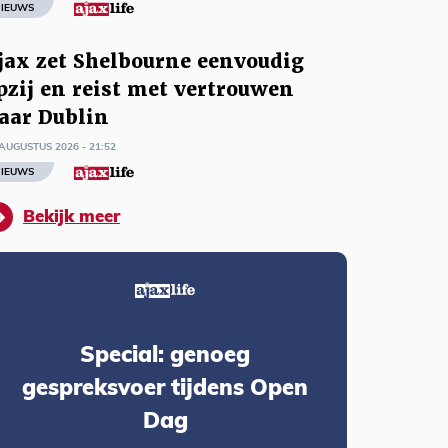
IEUWS
jax zet Shelbourne eenvoudig
pzij en reist met vertrouwen
aar Dublin
AUGUSTUS 2026 - 21:52
IEUWS
Bekijk meer
Special: genoeg
gespreksvoer tijdens Open
Dag