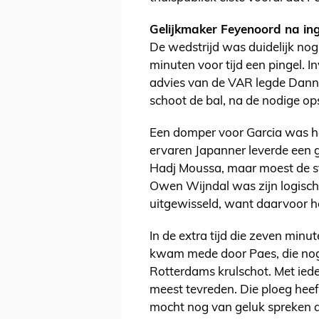
Gelijkmaker Feyenoord na in
De wedstrijd was duidelijk nog
minuten voor tijd een pingel. I
advies van de VAR legde Danny
schoot de bal, na de nodige op
Een domper voor Garcia was he
ervaren Japanner leverde een g
Hadj Moussa, maar moest de str
Owen Wijndal was zijn logisc
uitgewisseld, want daarvoor he
In de extra tijd die zeven min
kwam mede door Paes, die nog 
Rotterdams krulschot. Met ied
meest tevreden. Die ploeg heef
mocht nog van geluk spreken 