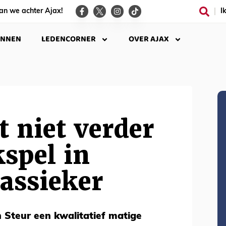
an we achter Ajax!
I
INNEN
LEDENCORNER
OVER AJAX
 niet verder
kspel in
assieker
 Steur een kwalitatief matige