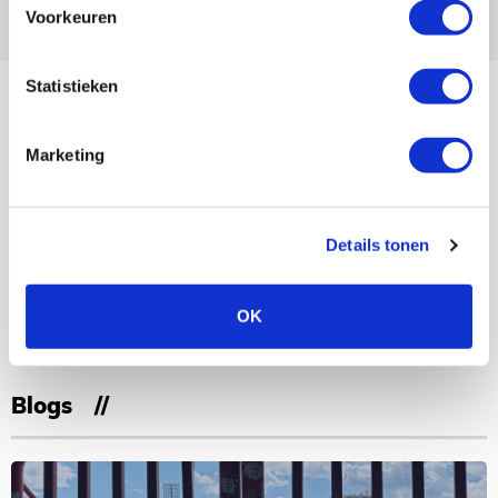
06 AUGUSTUS 2026 - 21:52
Voorkeuren
NIEUWS
Bekijk meer
Statistieken
AGENDA
Marketing
Selectiedag ballenjongens/-meiden
23
[VOL]
AUG
Details tonen
11
Geef Mij Maar Amsterdam
OK
SEP
Blogs