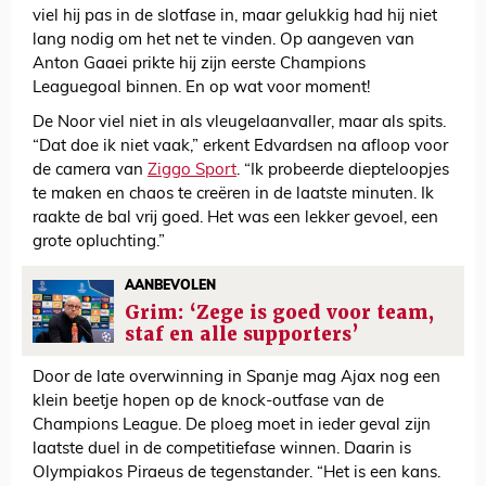
viel hij pas in de slotfase in, maar gelukkig had hij niet
lang nodig om het net te vinden. Op aangeven van
Anton Gaaei prikte hij zijn eerste Champions
Leaguegoal binnen. En op wat voor moment!
De Noor viel niet in als vleugelaanvaller, maar als spits.
“Dat doe ik niet vaak,” erkent Edvardsen na afloop voor
de camera van
Ziggo Sport
. “Ik probeerde diepteloopjes
te maken en chaos te creëren in de laatste minuten. Ik
raakte de bal vrij goed. Het was een lekker gevoel, een
grote opluchting.”
AANBEVOLEN
Grim: ‘Zege is goed voor team,
staf en alle supporters’
Door de late overwinning in Spanje mag Ajax nog een
klein beetje hopen op de knock-outfase van de
Champions League. De ploeg moet in ieder geval zijn
laatste duel in de competitiefase winnen. Daarin is
Olympiakos Piraeus de tegenstander. “Het is een kans.