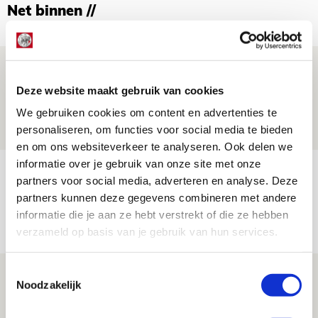
Net binnen //
Is dit de laatste wallpaper van Godts in
de Johan Cruijff Arena?
Deze website maakt gebruik van cookies
We gebruiken cookies om content en advertenties te
07 AUGUSTUS 2026 - 00:36
personaliseren, om functies voor social media te bieden
NIEUWS
en om ons websiteverkeer te analyseren. Ook delen we
informatie over je gebruik van onze site met onze
Trotse Klaassen: ‘Vierhonderd duels
partners voor social media, adverteren en analyse. Deze
voor mijn club is heel speciaal’
partners kunnen deze gegevens combineren met andere
informatie die je aan ze hebt verstrekt of die ze hebben
06 AUGUSTUS 2026 - 23:43
verzameld op basis van je gebruik van hun services.
NIEUWS
Toestemmingsselectie
Ajax zet Shelbourne eenvoudig opzij en
Noodzakelijk
reist met vertrouwen naar Dublin