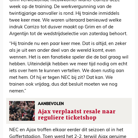
Grim verwelkomde nieuwkomer Maher Carrizo deze
week op de training. De werkvergunning van de
twintigjarige aanvaller is rond. Hij trainde inmiddels
twee keer mee. We waren uiteraard benieuwd welke
indruk Carrizo tot dusver maakt op Grim en of de
Argentijn tot de wedstrijdselectie van zaterdag behoort.
“Hij trainde nu een paar keer mee. Dat is altijd, en zeker
als je uit een ander deel van de wereld komt, even
wennen. Het is een fanatieke speler die de bal graag wil
hebben. Uiteindelijk hebben we meer tijd nodig om echt
iets over hem te kunnen vertellen. We doen rustig aan
met hem. Of hij er tegen NEC bij zit? Dat kan. We
trainen ook vrijdag, dus dat besluit moeten we nog
nemen.”
AANBEVOLEN
Ajax verplaatst resale naar
reguliere ticketshop
NEC en Ajax troffen elkaar eerder dit seizoen al in het
Goffertstadion. Toen werd het 2-2, terwijl Ajax geruime