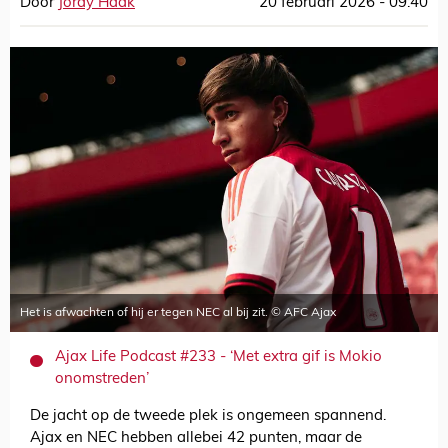
Door
Jordy Haak
20 februari 2026 - 09:40
Het is afwachten of hij er tegen NEC al bij zit. © AFC Ajax
Ajax Life Podcast #233 - ‘Met extra gif is Mokio
onomstreden’
De jacht op de tweede plek is ongemeen spannend.
Ajax en NEC hebben allebei 42 punten, maar de