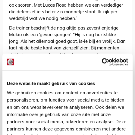
ook scoren. Met Lucas Rosa hebben we een verdediger
die defensief iets beter z’n mannetje staat. Ik kijk per
wedstrijd wat we nodig hebben.”
De trainer beschrijft de nog altijd pas zeventienjarige
Mokio als een ‘gevoelsjongen’. “Hij is nog hartstikke
jong. Als het allemaal goed gaat, is-ie blij en vrolijk. Dan
laat hij de beste kant van zichzelf zien. Bij momenten
dat het minder gaat, heeft hij daar nog wel eens
problemen mee. Dan klopt-ie bij me aan of check ik bij
hem in. Dan praten we erover.”
“Jorthy kan ontzettend goed voetballen. Hij is technisch
Deze website maakt gebruik van cookies
vaardig en heeft een enorme drive, maar moet nog leren
doseren in wedstrijd. Dat is logisch op die leeftijd. Op
We gebruiken cookies om content en advertenties te
zijn positie is de verantwoordelijkheid ook groot. Op zijn
personaliseren, om functies voor social media te bieden
plek moet je honderd procent en negentig minuten lang
en om ons websiteverkeer te analyseren. Ook delen we
bij de les zijn. Dat is een uitdaging, maar hij zet daar
informatie over je gebruik van onze site met onze
goede stappen in.”
partners voor social media, adverteren en analyse. Deze
Ajax - NEC begint zaterdag om 21.00 uur in een
partners kunnen deze gegevens combineren met andere
uitverkochte Johan Cruijff Arena.