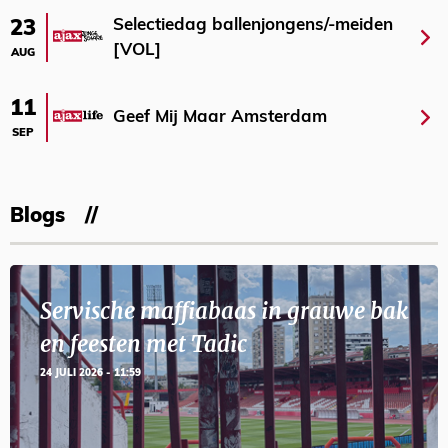
Selectiedag ballenjongens/-meiden
23
[VOL]
AUG
11
Geef Mij Maar Amsterdam
SEP
Blogs
Servische maffiabaas in grauwe bak
en feesten met Tadic
24 JULI 2026 - 11:59