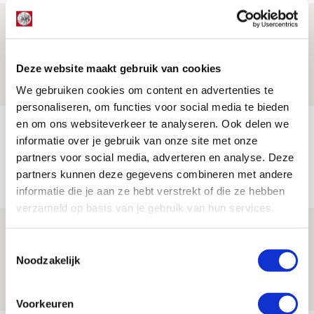
Is dit de laatste wallpaper van Godts in
de Johan Cruijff Arena?
Deze website maakt gebruik van cookies
07 AUGUSTUS 2026 - 00:36
NIEUWS
We gebruiken cookies om content en advertenties te
personaliseren, om functies voor social media te bieden
en om ons websiteverkeer te analyseren. Ook delen we
Trotse Klaassen: ‘Vierhonderd duels
informatie over je gebruik van onze site met onze
voor mijn club is heel speciaal’
partners voor social media, adverteren en analyse. Deze
06 AUGUSTUS 2026 - 23:43
partners kunnen deze gegevens combineren met andere
NIEUWS
informatie die je aan ze hebt verstrekt of die ze hebben
verzameld op basis van je gebruik van hun services.
Ajax zet Shelbourne eenvoudig opzij en
Toestemmingsselectie
reist met vertrouwen naar Dublin
Noodzakelijk
06 AUGUSTUS 2026 - 21:52
NIEUWS
Voorkeuren