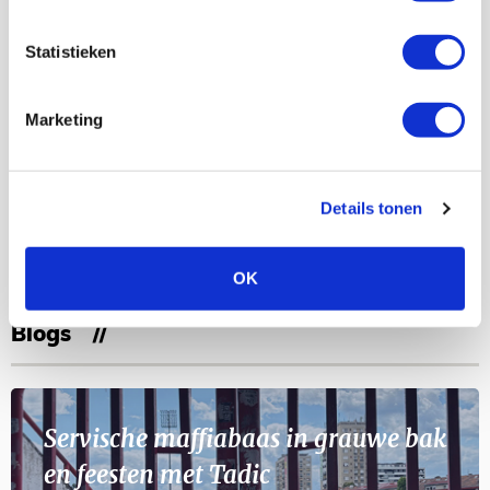
Bekijk meer
Statistieken
AGENDA
Marketing
Selectiedag ballenjongens/-meiden
23
[VOL]
AUG
Details tonen
11
Geef Mij Maar Amsterdam
SEP
OK
Blogs
Servische maffiabaas in grauwe bak
en feesten met Tadic