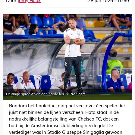
Door
Jordy Haak
28 juli 2025 - 10:50
Heitinga spreekt van een harde les. © Pro Shots
Rondom het finaleduel ging het veel over één speler die
juist niet binnen de lijnen verscheen. Hato staat in de
nadrukkelijke belangstelling van Chelsea FC, dat een
bod bij de Amsterdamse clubleiding neerlegde. De
verdediger was in Stadio Giuseppe Sinigaglia gewoon