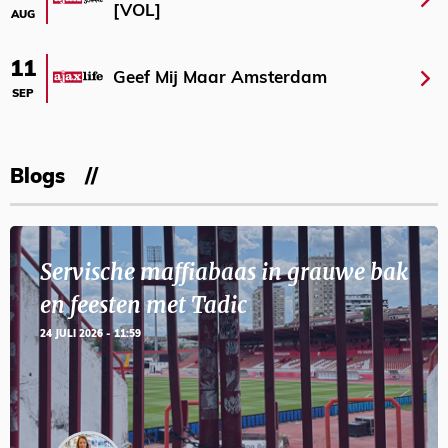
[VOL]
AUG
11
Geef Mij Maar Amsterdam
SEP
Blogs
Servische maffiabaas in grauwe bak
en feesten met Tadic
24 JULI 2026 - 11:59