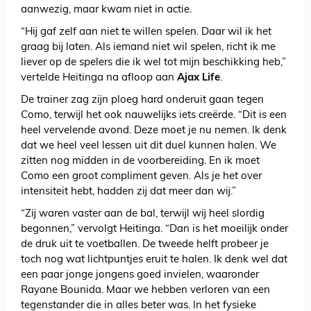
aanwezig, maar kwam niet in actie.
“Hij gaf zelf aan niet te willen spelen. Daar wil ik het
graag bij laten. Als iemand niet wil spelen, richt ik me
liever op de spelers die ik wel tot mijn beschikking heb,”
vertelde Heitinga na afloop aan
Ajax Life
.
De trainer zag zijn ploeg hard onderuit gaan tegen
Como, terwijl het ook nauwelijks iets creërde. “Dit is een
heel vervelende avond. Deze moet je nu nemen. Ik denk
dat we heel veel lessen uit dit duel kunnen halen. We
zitten nog midden in de voorbereiding. En ik moet
Como een groot compliment geven. Als je het over
intensiteit hebt, hadden zij dat meer dan wij.”
“Zij waren vaster aan de bal, terwijl wij heel slordig
begonnen,” vervolgt Heitinga. “Dan is het moeilijk onder
de druk uit te voetballen. De tweede helft probeer je
toch nog wat lichtpuntjes eruit te halen. Ik denk wel dat
een paar jonge jongens goed invielen, waaronder
Rayane Bounida. Maar we hebben verloren van een
tegenstander die in alles beter was. In het fysieke