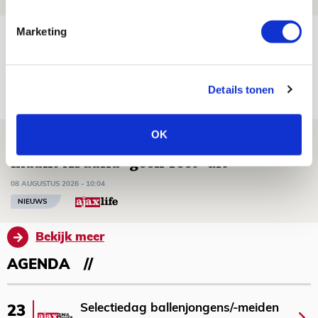
Marketing
Míchels elf: met welke formatie begin
jij aan nieuw eredivisieseizoen?
08 AUGUSTUS 2026 - 11:34
Details tonen
NIEUWS
OK
Spelen bij Jong Ajax of Ajax 1? Dat
maakt Abdalla ‘geen reet’ uit
08 AUGUSTUS 2026 - 10:04
NIEUWS
Bekijk meer
AGENDA
Selectiedag ballenjongens/-meiden
23