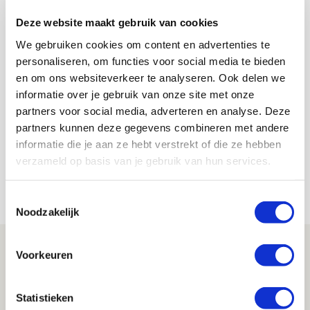
AANBEVOLEN
Oprichter Ajax Fan Club Italia:
Deze website maakt gebruik van cookies
‘Veel landgenoten zijn voor Ajax
We gebruiken cookies om content en advertenties te
door Cruijff’
personaliseren, om functies voor social media te bieden
en om ons websiteverkeer te analyseren. Ook delen we
informatie over je gebruik van onze site met onze
Jordy Haak
partners voor social media, adverteren en analyse. Deze
Bekijk alle berichten van Jordy Haak
partners kunnen deze gegevens combineren met andere
informatie die je aan ze hebt verstrekt of die ze hebben
verzameld op basis van je gebruik van hun services.
Net binnen //
Toestemmingsselectie
Noodzakelijk
Drie dingen die je moet weten over PEC
Voorkeuren
Zwolle - Ajax
08 AUGUSTUS 2026 - 12:32
Statistieken
NIEUWS