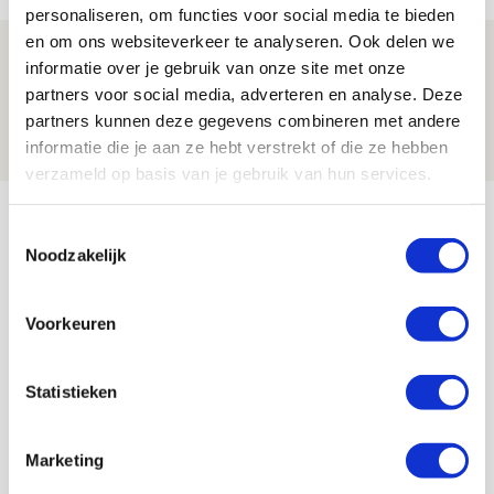
personaliseren, om functies voor social media te bieden
en om ons websiteverkeer te analyseren. Ook delen we
Laatste Kaarten Actie Ajax - sc
informatie over je gebruik van onze site met onze
Heerenveen [UITVERKOCHT]
partners voor social media, adverteren en analyse. Deze
partners kunnen deze gegevens combineren met andere
05 AUGUSTUS 2026 - 15:00
informatie die je aan ze hebt verstrekt of die ze hebben
NIEUWS
verzameld op basis van je gebruik van hun services.
Bekijk meer
Toestemmingsselectie
AGENDA
Noodzakelijk
Selectiedag ballenjongens/-meiden
23
Voorkeuren
[VOL]
AUG
Statistieken
11
Geef Mij Maar Amsterdam
SEP
Marketing