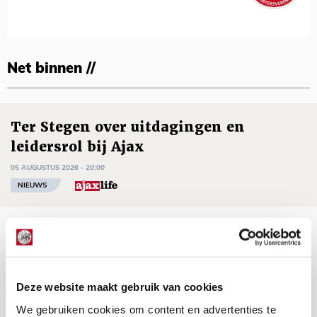
Net binnen //
Ter Stegen over uitdagingen en
leidersrol bij Ajax
05 AUGUSTUS 2026 - 20:00
NIEUWS
Míchels elf: zie jij al rol voor
aanwinsten in thuisduel met
Shelbourne?
Deze website maakt gebruik van cookies
05 AUGUSTUS 2026 - 15:35
We gebruiken cookies om content en advertenties te
NIEUWS