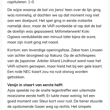
capituleren: 1-0.
De wijze waarop de bal via Jaros’ teen over de lijn ging,
was rommelig, al dachten we op dat moment nog niet
aan een doelpunt. Het spel ging in eerste instantie
namelijk door, maar de VAR oordeelde al rap dat de bal
de doellijn was gepasseerd. Millimeterwerk! Koki
Ogawa verdubbelde een minuut later bijna de score,
maar zijn inzet ging net naast.
Kortom: een levendige openingsfase. Zeker toen Linssen
van achter doorgleed op Itakura. Op de achillespees
van de Japanner. Arbiter Allard Lindhout werd naar het
VAR-scherm geroepen, maar hield het bij een gele kaart.
Een rode NEC-kaart zou na rust alsnog worden
getrokken.
Venijn in staart van eerste helft
Ajax speelde na de snelle tegentreffer een uitermate
moeizame eerste helft. Er lukte maar weinig, tot een
goed moment van Steur kort voor rust. De tiener stuurde
de opstomende Gaaei weg op rechts. Het simpele