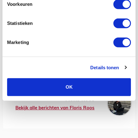
van onze club, terwijl NEC er soms nog brutaal
Voorkeuren
uitkwam. Oscar Gloukh – die eraf ging voor Don-
Angelo Konadu – kreeg nog de beste schietkansen,
terwijl ook Gaaei de handschoenen van Gonzalo
Statistieken
Crettaz testte.
Scoren deed Ajax niet meer, dus moest het genoegen
Marketing
nemen met een punt. Wel hield het NEC daarmee achter
zich.
We wensen al onze leden en volgers fijne feestdagen.
Details tonen
Bedankt voor het onvoorwaardelijk steunen van onze
mooie club. We zijn in 2026 terug met nieuwe
wedstrijdverslagen.
OK
Floris Roos
Bekijk alle berichten van Floris Roos