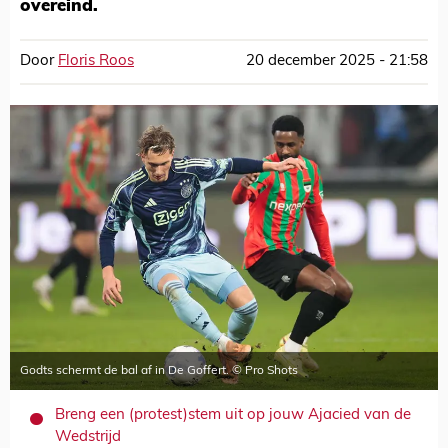
overeind.
Door
Floris Roos
20 december 2025 - 21:58
Godts schermt de bal af in De Goffert. © Pro Shots
Breng een (protest)stem uit op jouw Ajacied van de
Wedstrijd