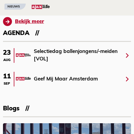
NIEUWS
Bekijk meer
AGENDA
Selectiedag ballenjongens/-meiden
23
[VOL]
AUG
11
Geef Mij Maar Amsterdam
SEP
Blogs