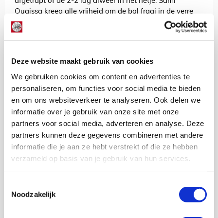
afgetrapt of de 2-2 lag alweer in het netje. Sami
Ouaissa kreeg alle vrijheid om de bal fraai in de verre
hoek te schieten.
Ongekend. Wat is dat toch aldoor met snelle
tegengoals? Niet veel later had Gaaei dik mazzel dat
zijn mistasten niet nog een Nijmeegse goal opleverde.
Deze website maakt gebruik van cookies
Vanuit een corner voor Ajax lag het in de tegenstoot
We gebruiken cookies om content en advertenties te
helemaal open. Gelukkig voor Ajax was Basar Önal
personaliseren, om functies voor social media te bieden
zelfzuchtig waar hij had moeten afleggen.
en om ons websiteverkeer te analyseren. Ook delen we
Alsnog direct rood voor NEC
informatie over je gebruik van onze site met onze
Waar Linssen voor rust ontsnapte, daar kreeg
partners voor social media, adverteren en analyse. Deze
doelpuntenmaker Ouaissa na een uur voetballen wel
partners kunnen deze gegevens combineren met andere
direct rood. Hij zette zijn noppen ongelukkig op het
informatie die je aan ze hebt verstrekt of die ze hebben
onderbeen van Davy Klaassen. Lindhout dacht niet na
verzameld op basis van je gebruik van hun services.
en stuurde Ouaissa meteen naar de kant.
Ajax had dus nog een halfuur om tegen tien man een
Toestemmingsselectie
voorsprong te zoeken. Grim koos daarbij voor extra
Noodzakelijk
creativiteit en bracht Rayane Bounida voor Klaassen.
Toch zagen we weinig overtuiging bij het ‘slotoffensief’