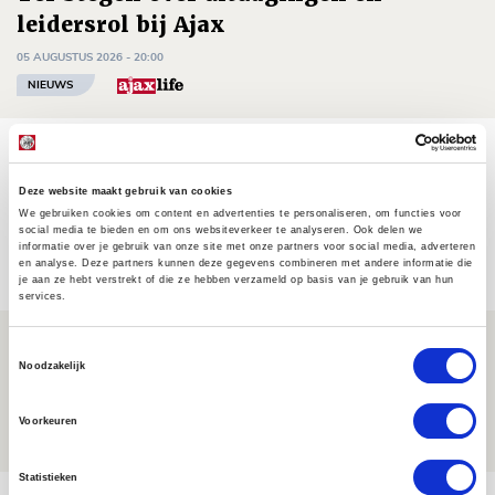
leidersrol bij Ajax
05 AUGUSTUS 2026 - 20:00
NIEUWS
Míchels elf: zie jij al rol voor
aanwinsten in thuisduel met
Deze website maakt gebruik van cookies
Shelbourne?
We gebruiken cookies om content en advertenties te personaliseren, om functies voor
social media te bieden en om ons websiteverkeer te analyseren. Ook delen we
informatie over je gebruik van onze site met onze partners voor social media, adverteren
05 AUGUSTUS 2026 - 15:35
en analyse. Deze partners kunnen deze gegevens combineren met andere informatie die
NIEUWS
je aan ze hebt verstrekt of die ze hebben verzameld op basis van je gebruik van hun
services.
Laatste Kaarten Actie Ajax - sc
Toestemmingsselectie
Noodzakelijk
Heerenveen [UITVERKOCHT]
05 AUGUSTUS 2026 - 15:00
Voorkeuren
NIEUWS
Statistieken
Bekijk meer