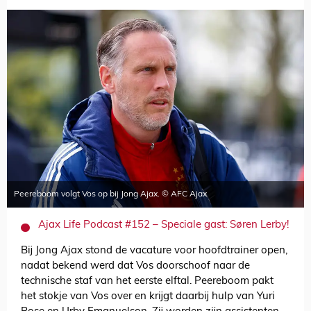
Peereboom volgt Vos op bij Jong Ajax. © AFC Ajax
Ajax Life Podcast #152 – Speciale gast: Søren Lerby!
Bij Jong Ajax stond de vacature voor hoofdtrainer open,
nadat bekend werd dat Vos doorschoof naar de
technische staf van het eerste elftal. Peereboom pakt
het stokje van Vos over en krijgt daarbij hulp van Yuri