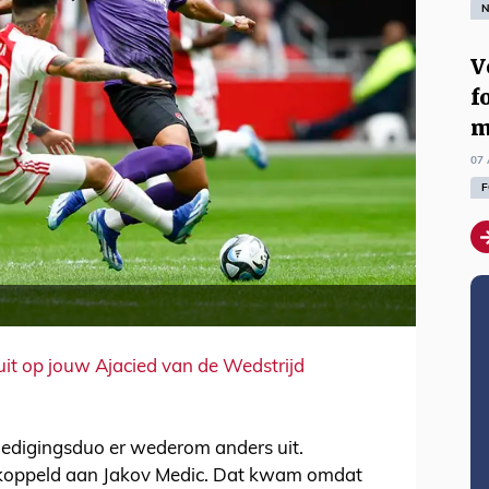
N
V
f
m
07 
F
 uit op jouw Ajacied van de Wedstrijd
dedigingsduo er wederom anders uit.
ekoppeld aan Jakov Medic. Dat kwam omdat