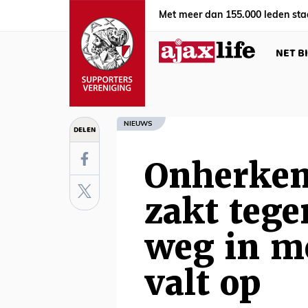
Met meer dan 155.000 leden sta
NET B
NIEUWS
DELEN
Onherken
zakt tege
weg in mo
valt op