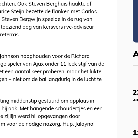
achten. Ook Steven Berghuis haakte af
rice Steijn bezette de flanken met Carlos
 Steven Bergwijn speelde in de rug van
 toeziend oog van kersvers rvc-adviseur
reterras.
o Johnson hooghouden voor de Richard
e speler van Ajax onder 11 leek stijf van de
et een aantal keer proberen, maar het lukte
gen
– niet om de bal langdurig in de lucht te
2
chting middenstip gestuurd om applaus in
AU
 hij ook. Met hangende schoudertjes en een
 de zijlijn werd hij opgevangen door
m voor de nodige nazorg. Hup, Jalayno!
1