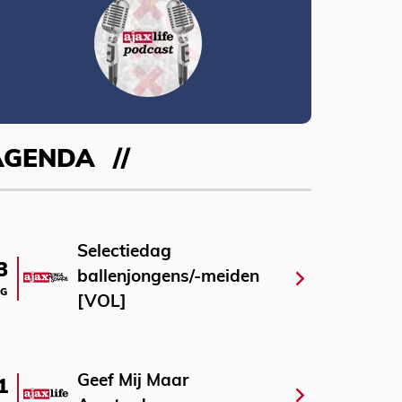
AGENDA
Selectiedag
3
ballenjongens/-meiden
G
[VOL]
Geef Mij Maar
1