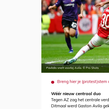
Pavlidis snelt voorbij Avila. © Pro Shots
Breng hier je (protest)stem
Wéér nieuw centraal duo
Tegen AZ zag het centrale ver
Ditmaal werd Gaston Avila g