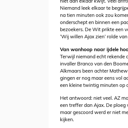
niet aan elkaar kwijt. Veel drif
Niemand leek elkaar te begrijp
na tien minuten ook zou komen
onderschept en binnen een pa
bezoekers. De Wit prikte een v
‘Wij willen Ajax zien’ rolde van
Van wanhoop naar ijdele ho
Terwijl niemand echt rekende 
invaller Branco van den Boomen
Alkmaars been achter Mathew 
gingen er nog maar eens vol a
een kleine twintig minuten op 
Het antwoord: niet veel. AZ ma
een treffer dan Ajax. De ploeg
maar gescoord werd er niet mee
kijken.