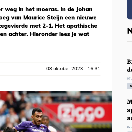
er weg in het moeras. In de Johan
loeg van Maurice Steijn een nieuwe
zegevierde met 2-1. Het apathische
N
en achter. Hieronder lees je wat
B
d
08 oktober 2023 - 16:31
07 
N
M
s
a
07 