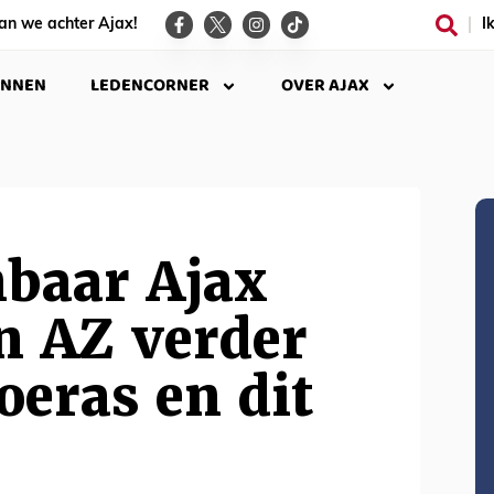
an we achter Ajax!
I
INNEN
LEDENCORNER
OVER AJAX
baar Ajax
n AZ verder
eras en dit