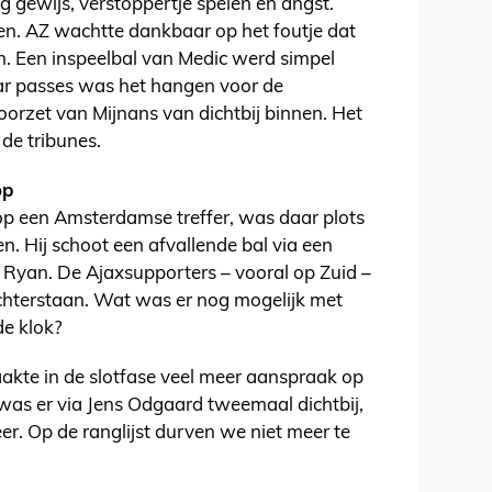
tig gewijs, verstoppertje spelen en angst.
en. AZ wachtte dankbaar op het foutje dat
. Een inspeelbal van Medic werd simpel
ar passes was het hangen voor de
oorzet van Mijnans van dichtbij binnen. Het
 de tribunes.
op
op een Amsterdamse treffer, was daar plots
. Hij schoot een afvallende bal via een
Ryan. De Ajaxsupporters – vooral op Zuid –
chterstaan. Wat was er nog mogelijk met
de klok?
akte in de slotfase veel meer aanspraak op
 was er via Jens Odgaard tweemaal dichtbij,
r. Op de ranglijst durven we niet meer te