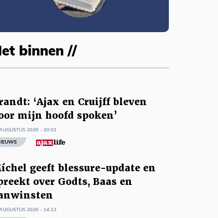
et binnen //
randt: ‘Ajax en Cruijff bleven
oor mijn hoofd spoken’
AUGUSTUS 2026 - 20:02
IEUWS
íchel geeft blessure-update en
preekt over Godts, Baas en
anwinsten
AUGUSTUS 2026 - 14:13