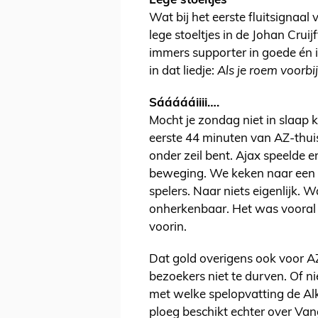
Lege stoeltjes
Wat bij het eerste fluitsignaal
lege stoeltjes in de Johan Crui
immers supporter in goede én in
in dat liedje:
Als je roem voorbij
Sáááááiiii….
Mocht je zondag niet in slaap
eerste 44 minuten van AZ-thuis
onder zeil bent. Ajax speelde 
beweging. We keken naar een 
spelers. Naar niets eigenlijk. W
onherkenbaar. Het was vooral
voorin.
Dat gold overigens ook voor AZ.
bezoekers niet te durven. Of ni
met welke spelopvatting de Al
ploeg beschikt echter over Vang