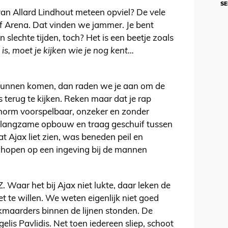
SE
 van Allard Lindhout meteen opviel? De vele
jff Arena. Dat vinden we jammer. Je bent
 slechte tijden, toch? Het is een beetje zoals
 is, moet je kijken wie je nog kent…
 kunnen komen, dan raden we je aan om de
 terug te kijken. Reken maar dat je rap
enorm voorspelbaar, onzeker en zonder
langzame opbouw en traag geschuif tussen
at Ajax liet zien, was beneden peil en
 hopen op een ingeving bij de mannen
 Waar het bij Ajax niet lukte, daar leken de
et te willen. We weten eigenlijk niet goed
kmaarders binnen de lijnen stonden. De
elis Pavlidis. Net toen iedereen sliep, schoot