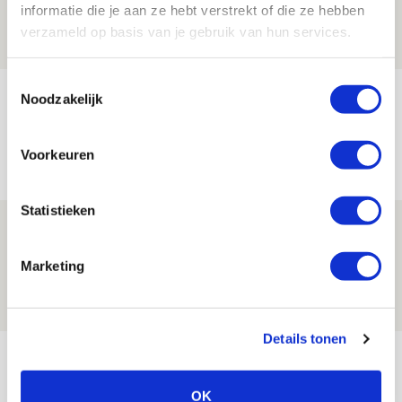
informatie die je aan ze hebt verstrekt of die ze hebben
06 AUGUSTUS 2026 - 13:13
verzameld op basis van je gebruik van hun services.
PRIJSVRAAG
Toestemmingsselectie
Reis jij als mascotte mee naar uitduel
Noodzakelijk
met Telstar?
06 AUGUSTUS 2026 - 13:04
Voorkeuren
PRIJSVRAAG
Statistieken
Drie dingen die je moet weten over
Ajax - Shelbourne
Marketing
06 AUGUSTUS 2026 - 09:33
NIEUWS
Details tonen
Bekijk meer
AGENDA
OK