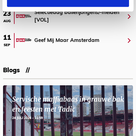
Selectiedag ballenjongens/-meiden
23
[VOL]
AUG
11
Geef Mij Maar Amsterdam
SEP
Blogs
Servische maffiabaas in grauwe bak
en feesten met Tadic
24 JULI 2026 - 11:59