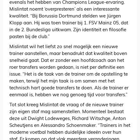
evenals het hebben van Champions League-ervaring.
Mislintat noemt ‘overpresteren’ als een interessante
kwaliteit. “Bij Borussia Dortmund stelden we Jürgen
Klopp aan. Hij was toen trainer bij 1. FSV Mainz 05, dat
in de 2. Bundesliga uitkwam. Zijn identiteit en filosofie
pasten bij de club.”
Mislintat wil het liefst zo snel mogelijk een nieuwe
trainer aanstellen, maar benadrukt dat kwaliteit boven
snelheid gaat. Dat er zonder een hoofdcoach aan het
roer transfers worden gedaan, is niet per definitie een
issue. “Het is de taak van de trainer om de opstelling te
maken, terwijl het mijn taak is om samen met het
technisch hart goede transfers te doen. Als de trainer er
eenmaal is, hebben we nog genoeg tijd voor transfers.”
Tot slot kreeg Mislintat de vraag of de nieuwe trainer
zijn eigen staf mag samenstellen. Momenteel bestaat
deze uit Dwight Lodeweges, Richard Witschge, Anton
Scheutjens en Alessandro Schoenmaker. “Trainers in het
moderne voetbal hebben duidelijke ideeën over hun
staf. Er komen op dat vlak meerdere veranderingen,