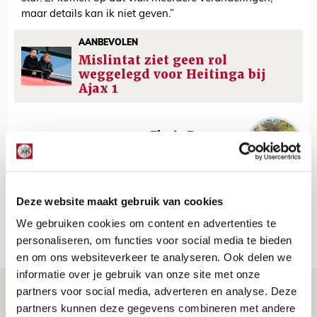
maar details kan ik niet geven.”
AANBEVOLEN
Mislintat ziet geen rol
weggelegd voor Heitinga bij
Ajax 1
Floris Roos
Bekijk alle berichten van Floris Roos
Deze website maakt gebruik van cookies
We gebruiken cookies om content en advertenties te
Net binnen //
personaliseren, om functies voor social media te bieden
en om ons websiteverkeer te analyseren. Ook delen we
informatie over je gebruik van onze site met onze
Word ballenjongen of -meid bij Jong
partners voor social media, adverteren en analyse. Deze
partners kunnen deze gegevens combineren met andere
Ajax - Helmond Sport!