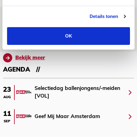
Volop enthousiasme in fotoverslag van
Details tonen
Europees treffen met Shelbourne
OK
07 AUGUSTUS 2026 - 09:00
FOTOVERSLAG
Bekijk meer
AGENDA
Selectiedag ballenjongens/-meiden
23
[VOL]
AUG
11
Geef Mij Maar Amsterdam
SEP