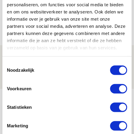
personaliseren, om functies voor social media te bieden
en om ons websiteverkeer te analyseren. Ook delen we
informatie over je gebruik van onze site met onze
partners voor social media, adverteren en analyse. Deze
Net binnen //
partners kunnen deze gegevens combineren met andere
informatie die je aan ze hebt verstrekt of die ze hebben
verzameld op basis van je gebruik van hun services.
Brandt: ‘Ajax en Cruijff bleven door
mijn hoofd spoken’
Toestemmingsselectie
Noodzakelijk
07 AUGUSTUS 2026 - 20:02
NIEUWS
Voorkeuren
Míchel geeft blessure-update en
spreekt over Godts, Baas en
Statistieken
aanwinsten
07 AUGUSTUS 2026 - 14:13
Marketing
NIEUWS