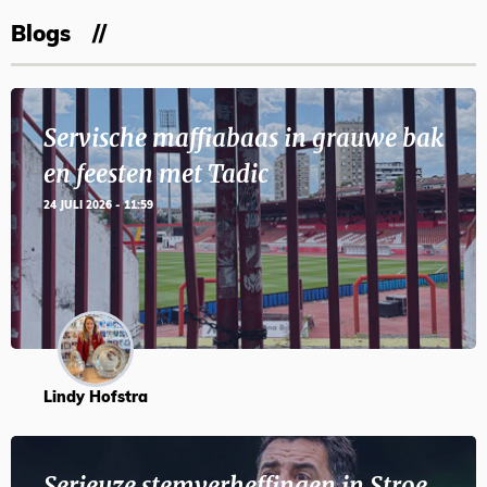
Blogs
Servische maffiabaas in grauwe bak
en feesten met Tadic
24 JULI 2026 - 11:59
Lindy Hofstra
Serieuze stemverheffingen in Stroe