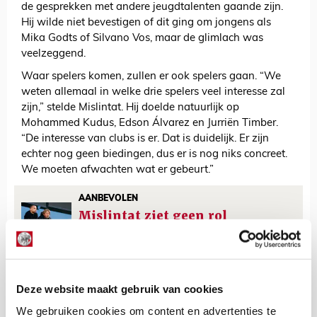
de gesprekken met andere jeugdtalenten gaande zijn.
Hij wilde niet bevestigen of dit ging om jongens als
Mika Godts of Silvano Vos, maar de glimlach was
veelzeggend.
Waar spelers komen, zullen er ook spelers gaan. “We
weten allemaal in welke drie spelers veel interesse zal
zijn,” stelde Mislintat. Hij doelde natuurlijk op
Mohammed Kudus, Edson Álvarez en Jurriën Timber.
“De interesse van clubs is er. Dat is duidelijk. Er zijn
echter nog geen biedingen, dus er is nog niks concreet.
We moeten afwachten wat er gebeurt.”
AANBEVOLEN
Mislintat ziet geen rol
weggelegd voor Heitinga bij
Ajax 1
Deze website maakt gebruik van cookies
Floris Roos
We gebruiken cookies om content en advertenties te
Bekijk alle berichten van Floris Roos